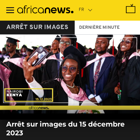
Passer
au
contenu
principal
ARRÊT SUR IMAGES
DERNIÈRE MINUTE
0
seconds
Arrêt sur images du 15 décembre
of
0
2023
seconds