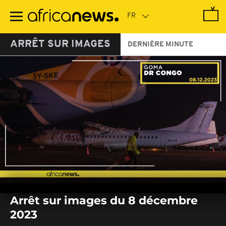
Passer
au
contenu
principal
ARRÊT SUR IMAGES
DERNIÈRE MINUTE
0
seconds
Arrêt sur images du 8 décembre
of
0
2023
seconds