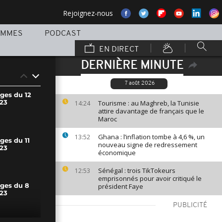
Rejoignez-nous
AMMES
PODCAST
EN DIRECT
DERNIÈRE MINUTE
7 août 2026
ges du 12
23
Tourisme : au Maghreb, la Tunisie
14:24
attire davantage de français que le
Maroc
Ghana : l’inflation tombe à 4,6 %, un
13:52
ges du 11
nouveau signe de redressement
23
économique
Sénégal : trois TikTokeurs
12:53
emprisonnés pour avoir critiqué le
président Faye
ages du 8
23
PUBLICITÉ