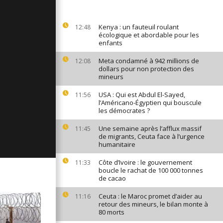
ages du 7
23
Kenya : un fauteuil roulant
12:48
écologique et abordable pour les
enfants
ages du 6
Meta condamné à 942 millions de
12:08
23
dollars pour non protection des
mineurs
USA : Qui est Abdul El-Sayed,
11:56
ages du 5
l’Américano-Égyptien qui bouscule
23
les démocrates ?
Une semaine après l’afflux massif
11:45
de migrants, Ceuta face à l’urgence
humanitaire
Côte d’Ivoire : le gouvernement
11:33
boucle le rachat de 100 000 tonnes
de cacao
Ceuta : le Maroc promet d’aider au
11:16
retour des mineurs, le bilan monte à
80 morts