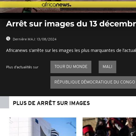
0
seconds
Arrêt sur images du 13 décemb
of
0
seconds
Volume
0%
Dernière MAJ:
13/08/2024
Africanews s’arrête sur les images les plus marquantes de l’actual
TOUR DU MONDE
MALI
Plus d'actualités sur
RÉPUBLIQUE DÉMOCRATIQUE DU CONGO
PLUS DE ARRÊT SUR IMAGES