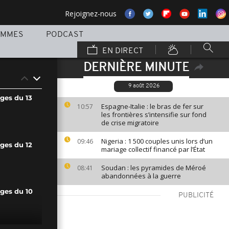
Rejoignez-nous
AMMES
PODCAST
EN DIRECT
DERNIÈRE MINUTE
9 août 2026
ges du 13
Espagne-Italie : le bras de fer sur
10:57
les frontières s’intensifie sur fond
de crise migratoire
Nigeria : 1 500 couples unis lors d’un
09:46
ges du 12
mariage collectif financé par l’État
Soudan : les pyramides de Méroé
08:41
abandonnées à la guerre
ages du 10
PUBLICITÉ