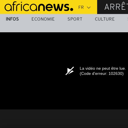
Passer
ARRÊ
au
contenu
INFOS
ECONOMIE
SPORT
CULTURE
principal
La vidéo ne peut être lue.
(Code d'erreur: 102630)