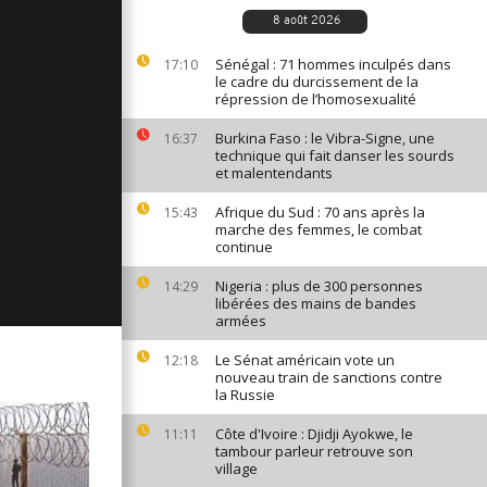
ages du 7
8 août 2026
Sénégal : 71 hommes inculpés dans
17:10
le cadre du durcissement de la
répression de l’homosexualité
ages du 6
Burkina Faso : le Vibra-Signe, une
16:37
technique qui fait danser les sourds
et malentendants
Afrique du Sud : 70 ans après la
15:43
ages du 5
marche des femmes, le combat
continue
Nigeria : plus de 300 personnes
14:29
libérées des mains de bandes
armées
Le Sénat américain vote un
12:18
nouveau train de sanctions contre
la Russie
Côte d'Ivoire : Djidji Ayokwe, le
11:11
tambour parleur retrouve son
village