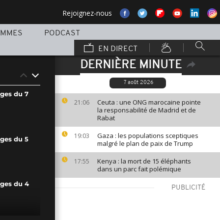
Rejoignez-nous
AMMES
PODCAST
EN DIRECT
DERNIÈRE MINUTE
7 août 2026
ages du 7
Ceuta : une ONG marocaine pointe
21:06
la responsabilité de Madrid et de
Rabat
Gaza : les populations sceptiques
19:03
ages du 5
malgré le plan de paix de Trump
Kenya : la mort de 15 éléphants
17:55
dans un parc fait polémique
ages du 4
PUBLICITÉ