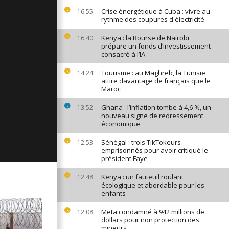
ages du 3
Crise énergétique à Cuba : vivre au
16:55
rythme des coupures d'électricité
Kenya : la Bourse de Nairobi
16:40
prépare un fonds d’investissement
consacré à l’IA
ges du 31
Tourisme : au Maghreb, la Tunisie
14:24
attire davantage de français que le
Maroc
ages du 29
Ghana : l’inflation tombe à 4,6 %, un
13:52
nouveau signe de redressement
économique
Sénégal : trois TikTokeurs
12:53
emprisonnés pour avoir critiqué le
président Faye
Kenya : un fauteuil roulant
12:48
écologique et abordable pour les
enfants
Meta condamné à 942 millions de
12:08
dollars pour non protection des
mineurs