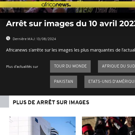
0
seconds
Arrêt sur images du 10 avril 202
of
0
seconds
Volume
0%
Dernière MAJ:
13/08/2024
Africanews s’arrête sur les images les plus marquantes de l’actual
TOUR DU MONDE
AFRIQUE DU SUD
Plus d'actualités sur
PAKISTAN
ETATS-UNIS D'AMÉRIQU
PLUS DE ARRÊT SUR IMAGES