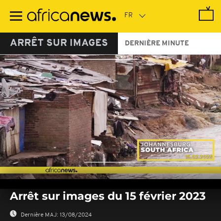
Passer
au
contenu
principal
ARRÊT SUR IMAGES
DERNIÈRE MINUTE
0
seconds
Arrêt sur images du 15 février 2023
of
0
seconds
Dernière MAJ:
13/08/2024