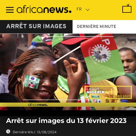
Passer
au
contenu
principal
ARRÊT SUR IMAGES
DERNIÈRE MINUTE
0
seconds
Arrêt sur images du 13 février 2023
of
0
seconds
Dernière MAJ:
13/08/2024