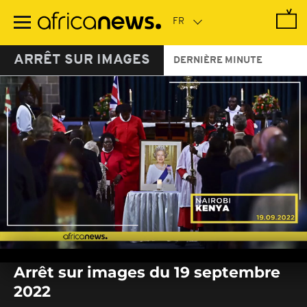
Passer
au
contenu
principal
ARRÊT SUR IMAGES
DERNIÈRE MINUTE
0
seconds
Arrêt sur images du 19 septembre
of
0
2022
seconds