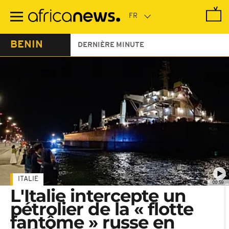
Passer
au
contenu
principal
BENIN
DERNIÈRE MINUTE
ITALIE
00:59
L'Italie intercepte un
pétrolier de la « flotte
fantôme » russe en