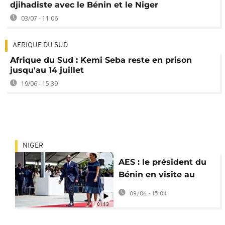
djihadiste avec le Bénin et le Niger
03/07 - 11:06
AFRIQUE DU SUD
Afrique du Sud : Kemi Seba reste en prison
jusqu'au 14 juillet
19/06 - 15:39
NIGER
AES : le président du
Bénin en visite au
Niger en signe
09/06 - 15:04
d'apaisement
01:13