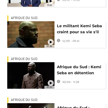
03/07 - 15:23
de l'AES [Africanews
10:00
Today]
AFRIQUE DU SUD
Le militant Kemi Seba
craint pour sa vie s'il
est renvoyé au Bénin
12/05 - 09:41
01:30
AFRIQUE DU SUD
Afrique du Sud : Kemi
Seba en détention
provisoire jusqu'au 11
30/04 - 11:28
mai
01:31
AFRIQUE DU SUD
Afrique du Sud :