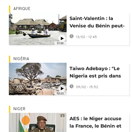
AFRIQUE
Saint-Valentin : la
Venise du Bénin peut-
elle encore rivaliser
13/02 - 12:45
avec les applis de
01:00
rencontre ?
NIGÉRIA
Taiwo Adebayo : "Le
Nigeria est pris dans
un cercle vicieux de
09/02 - 15:52
conflits"
02:25
NIGER
AES : le Niger accuse
la France, le Bénin et