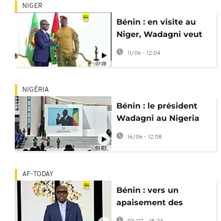
NIGER
Bénin : en visite au
Niger, Wadagni veut
relancer les échanges
11/06 - 12:04
avec l'AES
01:29
NIGÉRIA
Bénin : le président
Wadagni au Nigeria
pour des entretiens
16/06 - 12:08
bilatéraux
01:07
AF-TODAY
Bénin : vers un
apaisement des
tensions avec les pays