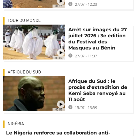
27/07 - 12:23
02:20
TOUR DU MONDE
Arrêt sur images du 27
juillet 2026 : 3e édition
du Festival des
Masques au Bénin
27/07 - 11:37
01:00
AFRIQUE DU SUD
Afrique du Sud : le
procès d'extradition de
Kemi Seba renvoyé au
11 août
15/07 - 13:59
00:59
NIGÉRIA
Le Nigeria renforce sa collaboration anti-