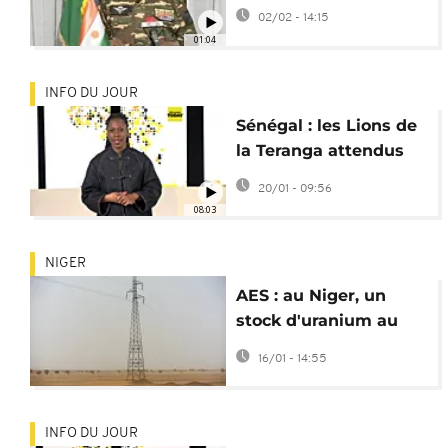
la Côte d’Ivoire après
02/02 - 14:15
une attaque
01:04
INFO DU JOUR
Sénégal : les Lions de
la Teranga attendus
avec ferveur
20/01 - 09:56
[Africanews Today]
08:03
NIGER
AES : au Niger, un
stock d'uranium au
cœur d'un casse-tête
16/01 - 14:55
diplomatique
INFO DU JOUR