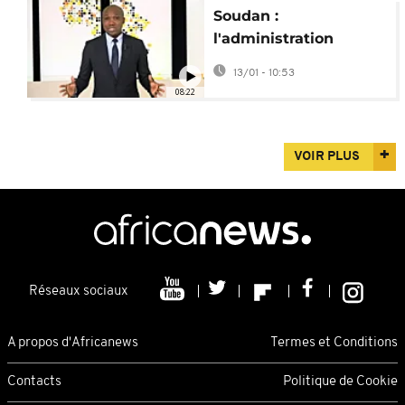
Soudan :
l'administration
retourne dans la
13/01 - 10:53
capitale [Africanews
08:22
Today]
VOIR PLUS
Réseaux sociaux
A propos d'Africanews
Termes et Conditions
Contacts
Politique de Cookie