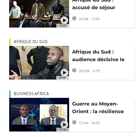
accusé de séjour
illegal, Kémi Seba
21/04 - 11:24
demande l'asile
01:37
AFRIQUE DU SUD
Afrique du Sud :
audience décisive le
20 avril pour
20/04 - 11:57
l'extradition de Kémi
01:08
Seba
BUSINESS AFRICA
Guerre au Moyen-
Orient : la résilience
des économies
17/04 - 14:02
africaines [Business
11:18
Africa]