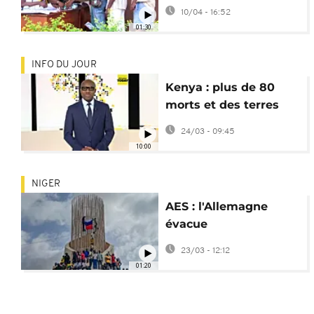
sur la proximité en fin
10/04 - 16:52
de campagne
01:30
INFO DU JOUR
Kenya : plus de 80
morts et des terres
agricoles inondées
24/03 - 09:45
[Africanews Today]
10:00
NIGER
AES : l'Allemagne
évacue
temporairement son
23/03 - 12:12
ambassade au Niger
01:20