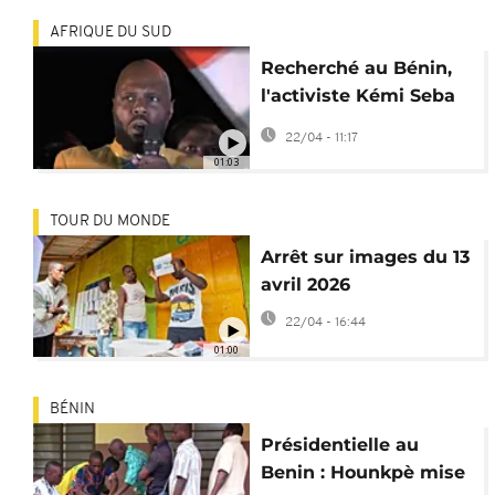
AFRIQUE DU SUD
Recherché au Bénin,
l'activiste Kémi Seba
arrêté en Afrique du
22/04 - 11:17
Sud
01:03
TOUR DU MONDE
Arrêt sur images du 13
avril 2026
22/04 - 16:44
01:00
BÉNIN
Présidentielle au
Benin : Hounkpè mise