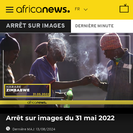
Passer
au
contenu
principal
ARRÊT SUR IMAGES
DERNIÈRE MINUTE
0
seconds
Arrêt sur images du 31 mai 2022
of
0
seconds
Dernière MAJ:
13/08/2024