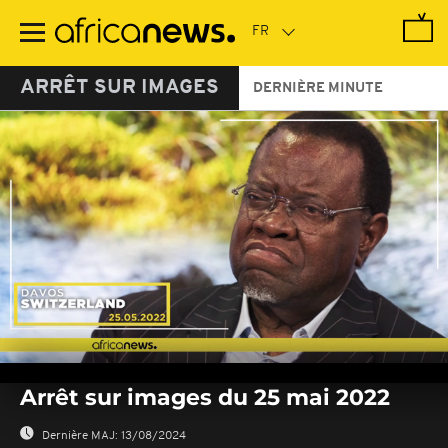
Passer
au
contenu
principal
ARRÊT SUR IMAGES
DERNIÈRE MINUTE
0
seconds
Arrêt sur images du 25 mai 2022
of
0
seconds
Dernière MAJ:
13/08/2024