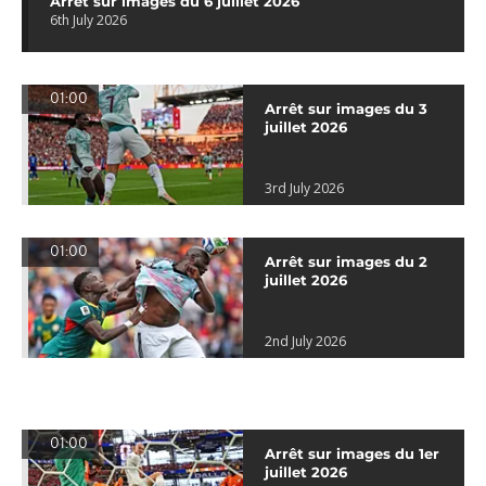
Arrêt sur images du 6 juillet 2026
6th July 2026
01:00
Arrêt sur images du 3
juillet 2026
3rd July 2026
01:00
Arrêt sur images du 2
juillet 2026
2nd July 2026
01:00
Arrêt sur images du 1er
juillet 2026