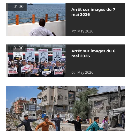
01:00
Arrêt sur images du 7
mai 2026
7th May 2026
01:00
Arrêt sur images du 6
mai 2026
6th May 2026