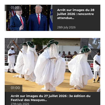
01:00
Arrêt sur images du 28
juillet 2026 : rencontre
attendue...
28th July 2026
01:00
Arrêt sur images du 27 juillet 2026 : 3e édition du
Festival des Masques...
27th July 2026