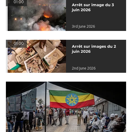
01:00
Arrêt sur image du 3
juin 2026
3rd June 2026
01:00
Arrêt sur images du 2
juin 2026
2nd June 2026