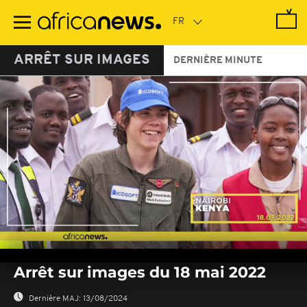
Passer
au
contenu
principal
ARRÊT SUR IMAGES
DERNIÈRE MINUTE
0
seconds
Arrêt sur images du 18 mai 2022
of
0
seconds
Dernière MAJ:
13/08/2024