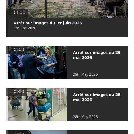
01:00
Arrêt sur images du 1er juin 2026
1st June 2026
01:00
Arrêt sur images du 29
mai 2026
29th May 2026
01:00
Arrêt sur images du 28
mai 2026
28th May 2026