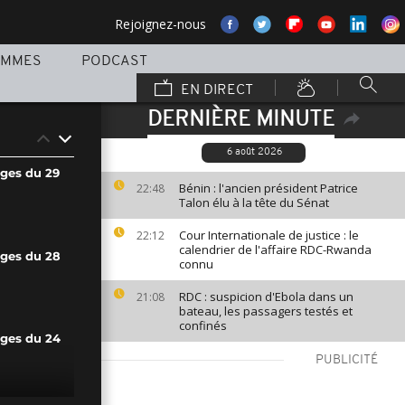
Rejoignez-nous
AMMES
PODCAST
EN DIRECT
DERNIÈRE MINUTE
6 août 2026
ages du 29
Bénin : l'ancien président Patrice
22:48
Talon élu à la tête du Sénat
Cour Internationale de justice : le
22:12
calendrier de l'affaire RDC-Rwanda
ages du 28
connu
RDC : suspicion d'Ebola dans un
21:08
bateau, les passagers testés et
confinés
ages du 24
PUBLICITÉ