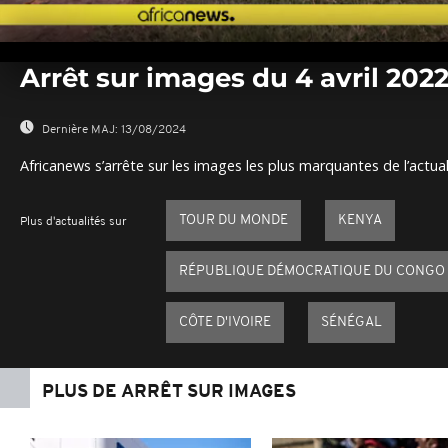
0
seconds
Arrêt sur images du 4 avril 202
of
0
seconds
Volume
0%
Dernière MAJ:
13/08/2024
Africanews s’arrête sur les images les plus marquantes de l’actual
TOUR DU MONDE
KENYA
Plus d'actualités sur
RÉPUBLIQUE DÉMOCRATIQUE DU CONGO
CÔTE D'IVOIRE
SÉNÉGAL
PLUS DE ARRÊT SUR IMAGES