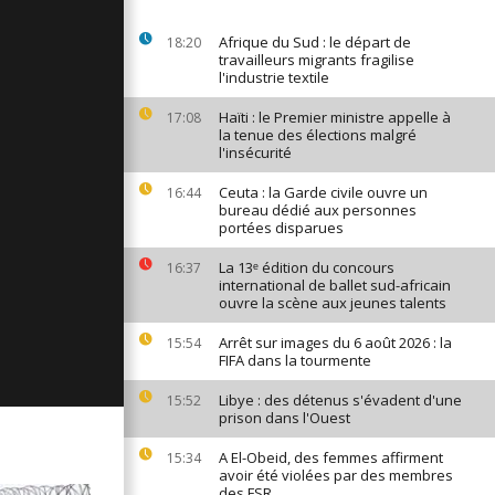
ages du 23
Afrique du Sud : le départ de
18:20
travailleurs migrants fragilise
l'industrie textile
Haïti : le Premier ministre appelle à
17:08
ages du 22
la tenue des élections malgré
l'insécurité
Ceuta : la Garde civile ouvre un
16:44
bureau dédié aux personnes
ages du 18
portées disparues
La 13ᵉ édition du concours
16:37
international de ballet sud-africain
ouvre la scène aux jeunes talents
Arrêt sur images du 6 août 2026 : la
15:54
FIFA dans la tourmente
Libye : des détenus s'évadent d'une
15:52
prison dans l'Ouest
A El-Obeid, des femmes affirment
15:34
avoir été violées par des membres
des FSR