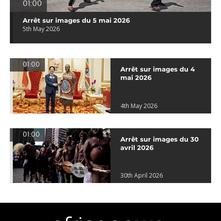
01:00
Arrêt sur images du 5 mai 2026
5th May 2026
01:00
Arrêt sur images du 4
mai 2026
4th May 2026
01:00
Arrêt sur images du 30
avril 2026
30th April 2026