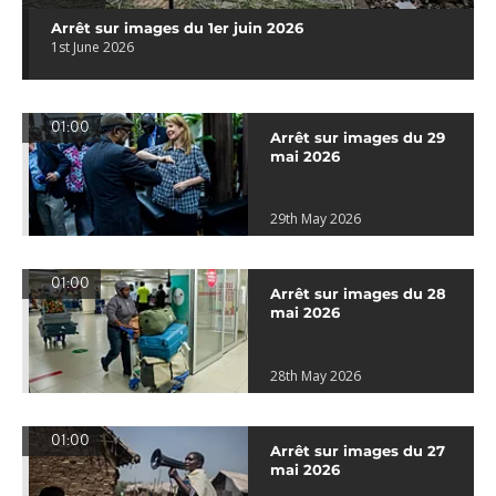
Arrêt sur images du 1er juin 2026
1st June 2026
01:00
Arrêt sur images du 29
mai 2026
29th May 2026
01:00
Arrêt sur images du 28
mai 2026
28th May 2026
01:00
Arrêt sur images du 27
mai 2026