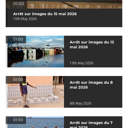
01:00
Arrêt sur images du 15 mai 2026
15th May 2026
01:00
Arrêt sur images du 13
mai 2026
13th May 2026
01:00
Arrêt sur images du 8
mai 2026
8th May 2026
01:00
Arrêt sur images du 7
mai 2026