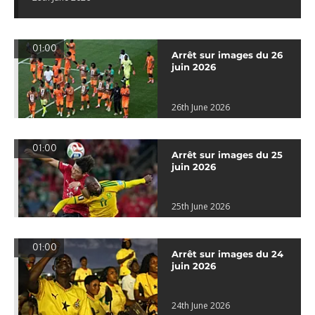
01:00
Arrêt sur images du 26
juin 2026
26th June 2026
01:00
Arrêt sur images du 25
juin 2026
25th June 2026
01:00
Arrêt sur images du 24
juin 2026
24th June 2026