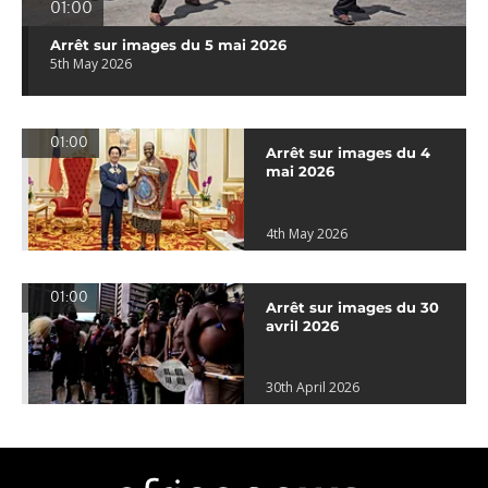
01:00
Arrêt sur images du 5 mai 2026
5th May 2026
01:00
Arrêt sur images du 4
mai 2026
4th May 2026
01:00
Arrêt sur images du 30
avril 2026
30th April 2026