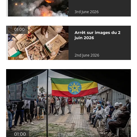
3rd June 2026
01:00
Arrêt sur images du 2
juin 2026
2nd June 2026
01:00