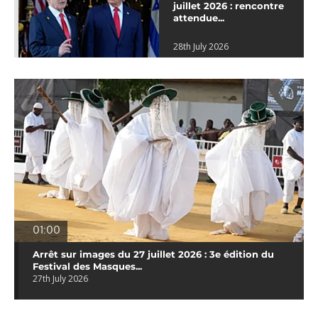
juillet 2026 : rencontre
attendue...
28th July 2026
01:00
Arrêt sur images du 27 juillet 2026 : 3e édition du
Festival des Masques...
27th July 2026