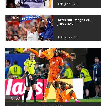
17th June 2026
01:00
Arrêt sur images du 16
juin 2026
16th June 2026
01:00