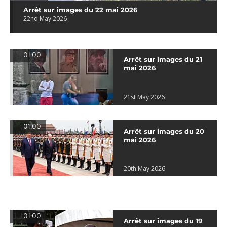
Arrêt sur images du 22 mai 2026
22nd May 2026
01:00
Arrêt sur images du 21
mai 2026
21st May 2026
01:00
Arrêt sur images du 20
mai 2026
20th May 2026
01:00
Arrêt sur images du 19