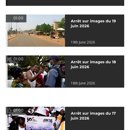
01:00
Arrêt sur images du 19
juin 2026
19th June 2026
01:00
Arrêt sur images du 18
juin 2026
18th June 2026
01:00
Arrêt sur images du 17
juin 2026