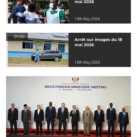
mai 2026
19th May 2026
01:00
Arrêt sur images du 18
mai 2026
18th May 2026