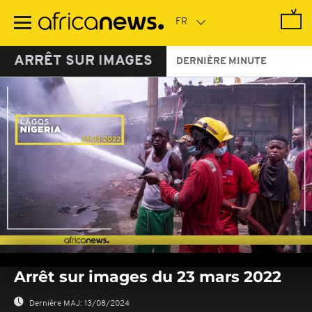
Passer
au
contenu
principal
ARRÊT SUR IMAGES
DERNIÈRE MINUTE
0
seconds
Arrêt sur images du 23 mars 2022
of
0
seconds
Dernière MAJ:
13/08/2024