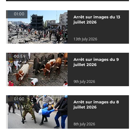
01:00
Arrêt sur images du 13
juillet 2026
13th July 2026
00:59
Arrêt sur images du 9
juillet 2026
9th July 2026
01:00
Arrêt sur images du 8
juillet 2026
8th July 2026