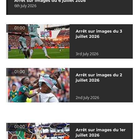
Arrêt sur images du 6 juillet 2026
6th July 2026
01:00
Arrêt sur images du 3
juillet 2026
3rd July 2026
01:00
Arrêt sur images du 2
juillet 2026
2nd July 2026
01:00
Arrêt sur images du 1er
juillet 2026