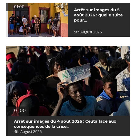
01:00
Arrêt sur images du 5
août 2026 : quelle suite
pour...
5th August 2026
01:00
Arrêt sur images du 4 août 2026 : Ceuta face aux
conséquences de la crise...
4th August 2026