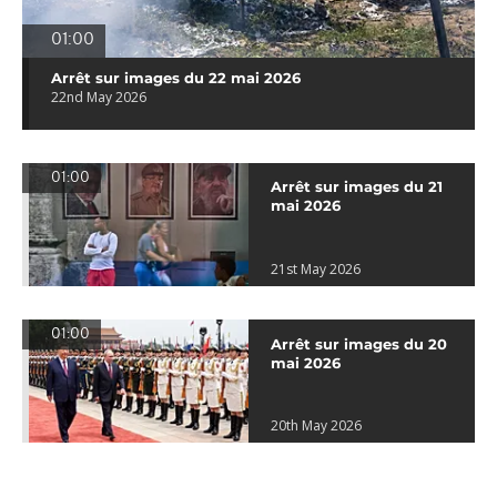
01:00
Arrêt sur images du 22 mai 2026
22nd May 2026
01:00
Arrêt sur images du 21
mai 2026
21st May 2026
01:00
Arrêt sur images du 20
mai 2026
20th May 2026