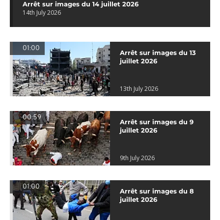
Arrêt sur images du 14 juillet 2026
14th July 2026
01:00
Arrêt sur images du 13
juillet 2026
13th July 2026
00:59
Arrêt sur images du 9
juillet 2026
9th July 2026
01:00
Arrêt sur images du 8
juillet 2026