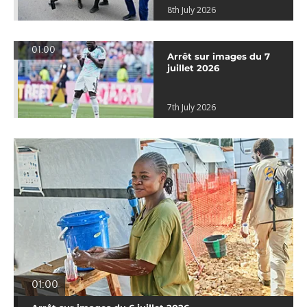
8th July 2026
01:00
Arrêt sur images du 7
juillet 2026
7th July 2026
01:00