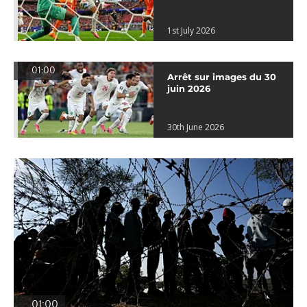
1st July 2026
01:00
Arrêt sur images du 30
juin 2026
30th June 2026
01:00