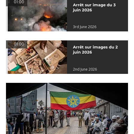
01:00
Arrêt sur image du 3
juin 2026
3rd June 2026
01:00
Arrêt sur images du 2
juin 2026
2nd June 2026