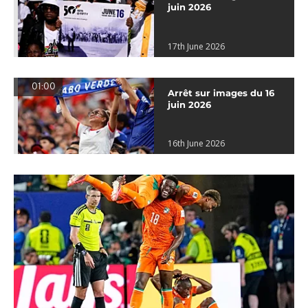
juin 2026
17th June 2026
01:00
Arrêt sur images du 16
juin 2026
16th June 2026