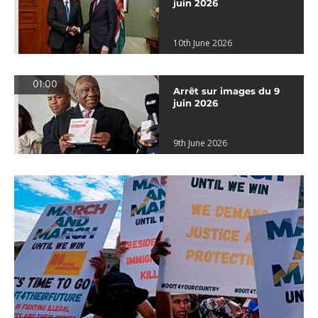
juin 2026
10th June 2026
01:00
Arrêt sur images du 9
juin 2026
9th June 2026