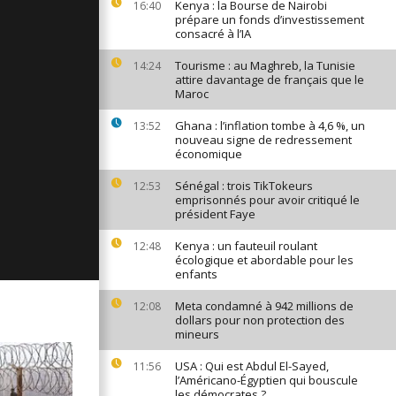
Kenya : la Bourse de Nairobi
16:40
ages du 23
prépare un fonds d’investissement
consacré à l’IA
Tourisme : au Maghreb, la Tunisie
14:24
attire davantage de français que le
Maroc
ages du 22
Ghana : l’inflation tombe à 4,6 %, un
13:52
nouveau signe de redressement
économique
ges du 21
Sénégal : trois TikTokeurs
12:53
emprisonnés pour avoir critiqué le
président Faye
Kenya : un fauteuil roulant
12:48
écologique et abordable pour les
enfants
Meta condamné à 942 millions de
12:08
dollars pour non protection des
mineurs
USA : Qui est Abdul El-Sayed,
11:56
l’Américano-Égyptien qui bouscule
les démocrates ?