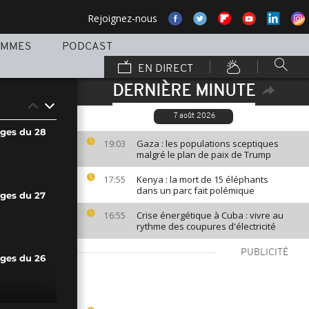
Rejoignez-nous
AMMES
PODCAST
EN DIRECT
DERNIÈRE MINUTE
7 août 2026
ages du 28
Gaza : les populations sceptiques
19:03
malgré le plan de paix de Trump
Kenya : la mort de 15 éléphants
17:55
dans un parc fait polémique
ages du 27
Crise énergétique à Cuba : vivre au
16:55
rythme des coupures d'électricité
PUBLICITÉ
ages du 26