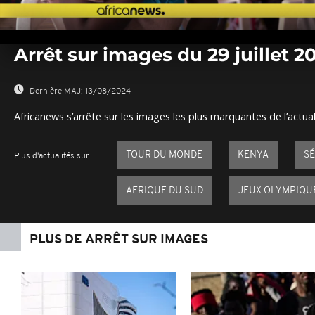
0
seconds
Arrêt sur images du 29 juillet 2
of
0
seconds
Volume
0%
Dernière MAJ:
13/08/2024
Africanews s’arrête sur les images les plus marquantes de l’actual
TOUR DU MONDE
KENYA
S
Plus d'actualités sur
AFRIQUE DU SUD
JEUX OLYMPIQUE
PLUS DE ARRÊT SUR IMAGES