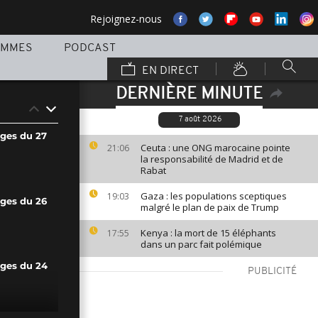
Rejoignez-nous
AMMES
PODCAST
EN DIRECT
DERNIÈRE MINUTE
7 août 2026
ages du 27
Ceuta : une ONG marocaine pointe
21:06
la responsabilité de Madrid et de
Rabat
Gaza : les populations sceptiques
19:03
ages du 26
malgré le plan de paix de Trump
Kenya : la mort de 15 éléphants
17:55
dans un parc fait polémique
ages du 24
PUBLICITÉ