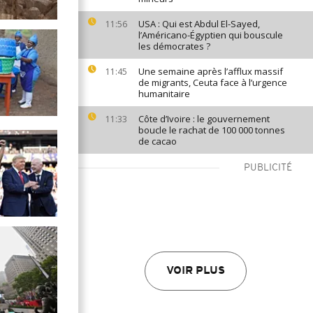
USA : Qui est Abdul El-Sayed,
11:56
l’Américano-Égyptien qui bouscule
les démocrates ?
Une semaine après l’afflux massif
11:45
de migrants, Ceuta face à l’urgence
humanitaire
Côte d’Ivoire : le gouvernement
11:33
boucle le rachat de 100 000 tonnes
de cacao
PUBLICITÉ
VOIR PLUS