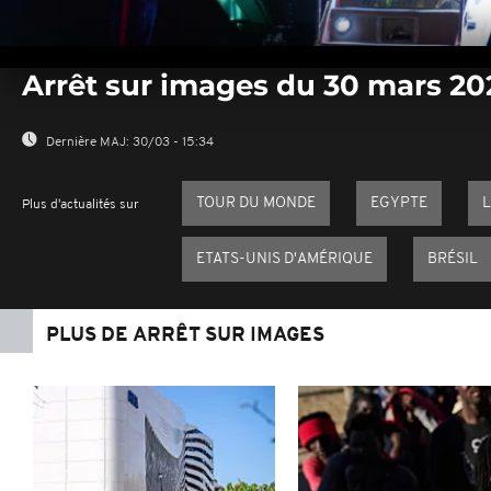
0
seconds
Arrêt sur images du 30 mars 20
of
0
seconds
Volume
0%
Dernière MAJ:
30/03 - 15:34
TOUR DU MONDE
EGYPTE
L
Plus d'actualités sur
ETATS-UNIS D'AMÉRIQUE
BRÉSIL
PLUS DE ARRÊT SUR IMAGES