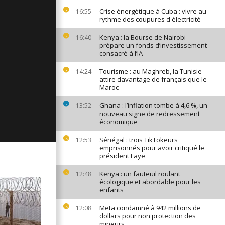
ages du 23
Crise énergétique à Cuba : vivre au
16:55
rythme des coupures d'électricité
Kenya : la Bourse de Nairobi
16:40
prépare un fonds d’investissement
consacré à l’IA
ages du 20
Tourisme : au Maghreb, la Tunisie
14:24
attire davantage de français que le
Maroc
ges du 19
Ghana : l’inflation tombe à 4,6 %, un
13:52
nouveau signe de redressement
économique
Sénégal : trois TikTokeurs
12:53
emprisonnés pour avoir critiqué le
président Faye
Kenya : un fauteuil roulant
12:48
écologique et abordable pour les
enfants
Meta condamné à 942 millions de
12:08
dollars pour non protection des
mineurs