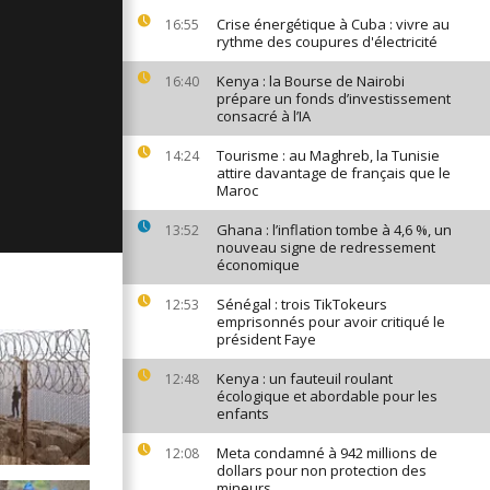
ages du 18
Crise énergétique à Cuba : vivre au
16:55
25
rythme des coupures d'électricité
Kenya : la Bourse de Nairobi
16:40
prépare un fonds d’investissement
consacré à l’IA
ges du 17
25
Tourisme : au Maghreb, la Tunisie
14:24
attire davantage de français que le
Maroc
ges du 16
Ghana : l’inflation tombe à 4,6 %, un
13:52
25
nouveau signe de redressement
économique
Sénégal : trois TikTokeurs
12:53
emprisonnés pour avoir critiqué le
président Faye
Kenya : un fauteuil roulant
12:48
écologique et abordable pour les
enfants
Meta condamné à 942 millions de
12:08
dollars pour non protection des
mineurs