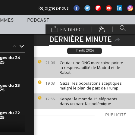
Rejoignez-nous
AMMES
PODCAST
EN DIRECT
DERNIÈRE MINUTE
7 août 2026
ages du 24
25
Ceuta : une ONG marocaine pointe
21:06
la responsabilité de Madrid et de
Rabat
Gaza : les populations sceptiques
19:03
ages du 23
malgré le plan de paix de Trump
25
Kenya : la mort de 15 éléphants
17:55
dans un parc fait polémique
ages du 22
PUBLICITÉ
25