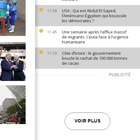
USA : Qui est Abdul El-Sayed,
11:56
l’Américano-Égyptien qui bouscule
les démocrates ?
Une semaine après l’afflux massif
11:45
de migrants, Ceuta face à l’urgence
humanitaire
Côte d’Ivoire : le gouvernement
11:33
boucle le rachat de 100 000 tonnes
de cacao
PUBLICITÉ
VOIR PLUS