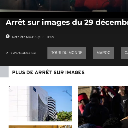
0
seconds
Arrêt sur images du 29 décemb
of
0
seconds
Volume
0%
Dernière MAJ:
30/12 - 11:45
TOUR DU MONDE
MAROC
C
Plus d'actualités sur
PLUS DE ARRÊT SUR IMAGES