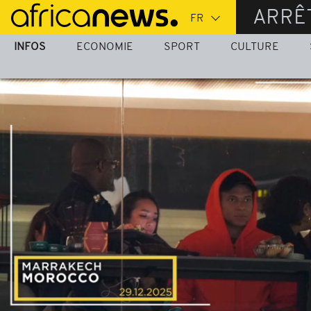
Passer
ARRÊ
au
contenu
INFOS
ECONOMIE
SPORT
CULTURE
principal