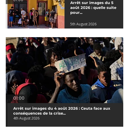
01:00
Arrêt sur images du 5
août 2026 : quelle suite
pour...
5th August 2026
01:00
Arrêt sur images du 4 août 2026 : Ceuta face aux
conséquences de la crise...
4th August 2026