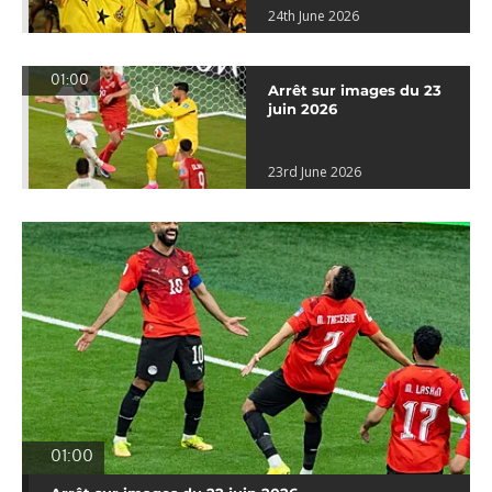
24th June 2026
01:00
Arrêt sur images du 23
juin 2026
23rd June 2026
01:00