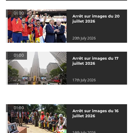
01:00
Arrêt sur images du 20
juillet 2026
20th July 2026
01:00
Arrêt sur images du 17
juillet 2026
17th July 2026
01:00
Arrêt sur images du 16
juillet 2026
16th July 2026