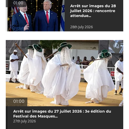
01:00
Arrêt sur images du 28
juillet 2026 : rencontre
attendue...
28th July 2026
01:00
Arrêt sur images du 27 juillet 2026 : 3e édition du
Festival des Masques...
27th July 2026