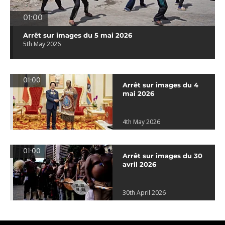
01:00
Arrêt sur images du 5 mai 2026
5th May 2026
01:00
Arrêt sur images du 4
mai 2026
4th May 2026
01:00
Arrêt sur images du 30
avril 2026
30th April 2026