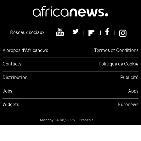
Réseaux sociaux
A propos d'Africanews
Termes et Conditions
Contacts
Politique de Cookie
Distribution
Publicité
Jobs
Apps
Widgets
Euronews
Monday 10/08/2026