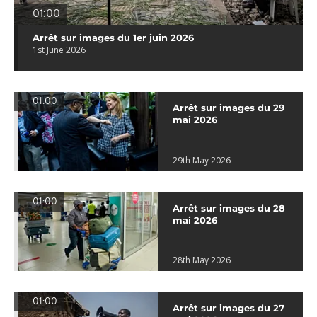
01:00
Arrêt sur images du 1er juin 2026
1st June 2026
01:00
Arrêt sur images du 29
mai 2026
29th May 2026
01:00
Arrêt sur images du 28
mai 2026
28th May 2026
01:00
Arrêt sur images du 27