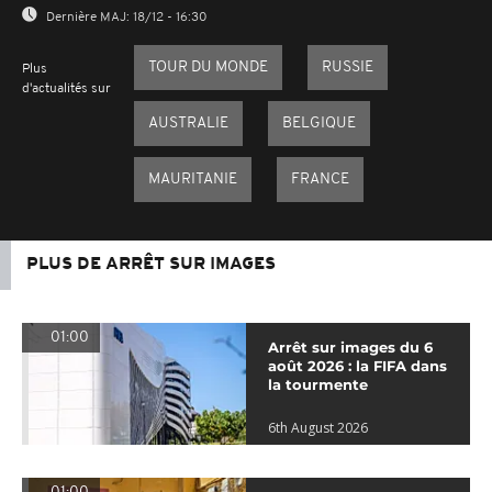
Dernière MAJ:
18/12 - 16:30
TOUR DU MONDE
RUSSIE
Plus
d'actualités sur
AUSTRALIE
BELGIQUE
MAURITANIE
FRANCE
PLUS DE ARRÊT SUR IMAGES
01:00
Arrêt sur images du 6
août 2026 : la FIFA dans
la tourmente
6th August 2026