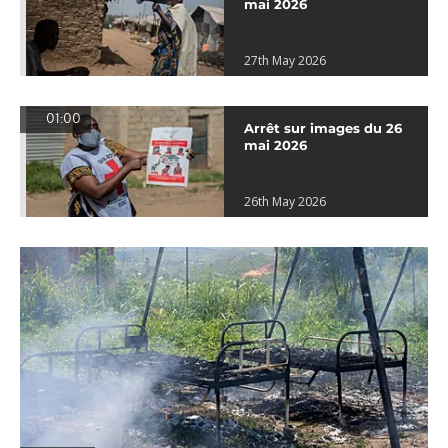
mai 2026
27th May 2026
01:00
Arrêt sur images du 26
mai 2026
26th May 2026