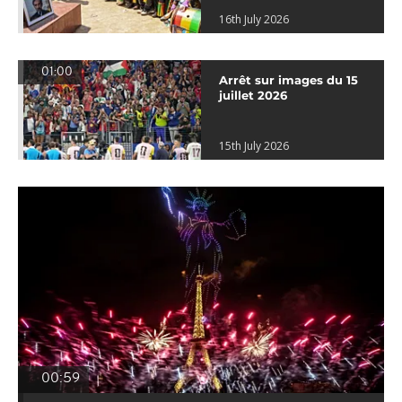
16th July 2026
01:00
Arrêt sur images du 15
juillet 2026
15th July 2026
00:59