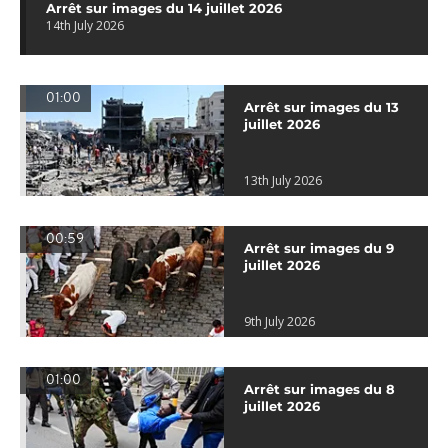
Arrêt sur images du 14 juillet 2026
14th July 2026
01:00
Arrêt sur images du 13
juillet 2026
13th July 2026
00:59
Arrêt sur images du 9
juillet 2026
9th July 2026
01:00
Arrêt sur images du 8
juillet 2026