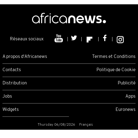
Réseaux sociaux
A propos d'Africanews
Termes et Conditions
Contacts
Politique de Cookie
Distribution
Publicité
Jobs
Apps
Widgets
Euronews
Thursday 06/08/2026