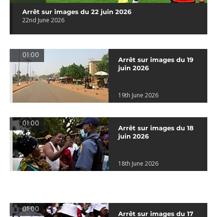
Arrêt sur images du 22 juin 2026
22nd June 2026
01:00
Arrêt sur images du 19
juin 2026
19th June 2026
01:00
Arrêt sur images du 18
juin 2026
18th June 2026
01:00
Arrêt sur images du 17