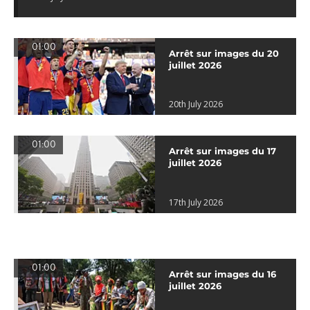
01:00
Arrêt sur images du 20
juillet 2026
20th July 2026
01:00
Arrêt sur images du 17
juillet 2026
17th July 2026
01:00
Arrêt sur images du 16
juillet 2026