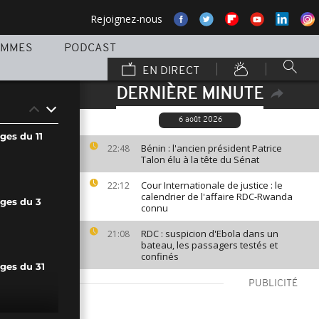
Rejoignez-nous
AMMES
PODCAST
EN DIRECT
DERNIÈRE MINUTE
6 août 2026
ges du 11
Bénin : l'ancien président Patrice
22:48
Talon élu à la tête du Sénat
Cour Internationale de justice : le
22:12
calendrier de l'affaire RDC-Rwanda
ages du 3
connu
RDC : suspicion d'Ebola dans un
21:08
bateau, les passagers testés et
confinés
ges du 31
PUBLICITÉ