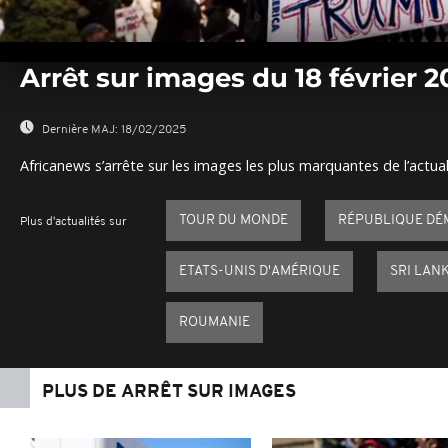
0
seconds
Arrêt sur images du 18 février 2
of
0
seconds
Volume
0%
Dernière MAJ:
18/02/2025
Africanews s’arrête sur les images les plus marquantes de l’actual
TOUR DU MONDE
RÉPUBLIQUE DÉ
Plus d'actualités sur
ETATS-UNIS D'AMÉRIQUE
SRI LAN
ROUMANIE
PLUS DE ARRÊT SUR IMAGES