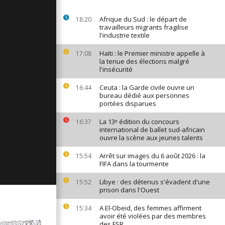
ages du 30
Afrique du Sud : le départ de
18:20
travailleurs migrants fragilise
l'industrie textile
Haïti : le Premier ministre appelle à
17:08
ages du 29
la tenue des élections malgré
l'insécurité
Ceuta : la Garde civile ouvre un
16:44
bureau dédié aux personnes
ages du 28
portées disparues
La 13ᵉ édition du concours
16:37
international de ballet sud-africain
ouvre la scène aux jeunes talents
Arrêt sur images du 6 août 2026 : la
15:54
FIFA dans la tourmente
Libye : des détenus s'évadent d'une
15:52
prison dans l'Ouest
A El-Obeid, des femmes affirment
15:34
avoir été violées par des membres
des FSR