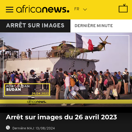
Passer
au
contenu
principal
ARRÊT SUR IMAGES
DERNIÈRE MINUTE
0
seconds
Arrêt sur images du 26 avril 2023
of
0
seconds
Dernière MAJ:
13/08/2024