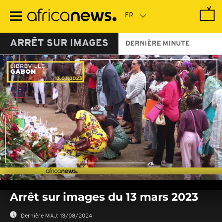
Passer
au
contenu
principal
ARRÊT SUR IMAGES
DERNIÈRE MINUTE
0
seconds
Arrêt sur images du 13 mars 2023
of
0
seconds
Dernière MAJ:
13/08/2024