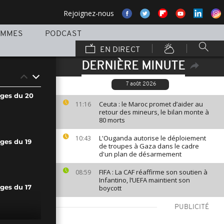
Rejoignez-nous
AMMES
PODCAST
EN DIRECT
DERNIÈRE MINUTE
7 août 2026
ages du 20
Ceuta : le Maroc promet d’aider au
11:16
retour des mineurs, le bilan monte à
80 morts
L'Ouganda autorise le déploiement
10:43
ges du 19
de troupes à Gaza dans le cadre
d'un plan de désarmement
FIFA : La CAF réaffirme son soutien à
08:59
Infantino, l’UEFA maintient son
boycott
ges du 17
PUBLICITÉ