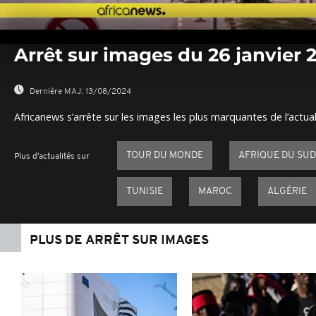
0
seconds
Arrêt sur images du 26 janvier 
of
0
seconds
Volume
0%
Dernière MAJ:
13/08/2024
Africanews s’arrête sur les images les plus marquantes de l’actual
TOUR DU MONDE
AFRIQUE DU SUD
Plus d'actualités sur
TUNISIE
MAROC
ALGÉRIE
PLUS DE ARRÊT SUR IMAGES