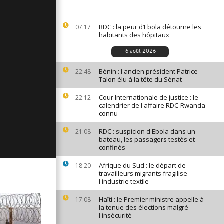
ges du 16
RDC : la peur d’Ebola détourne les
07:17
habitants des hôpitaux
6 août 2026
ges du 12
Bénin : l'ancien président Patrice
22:48
Talon élu à la tête du Sénat
Cour Internationale de justice : le
22:12
ges du 11
calendrier de l'affaire RDC-Rwanda
connu
RDC : suspicion d'Ebola dans un
21:08
bateau, les passagers testés et
confinés
Afrique du Sud : le départ de
18:20
travailleurs migrants fragilise
l'industrie textile
Haïti : le Premier ministre appelle à
17:08
la tenue des élections malgré
l'insécurité