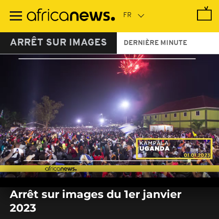
Passer
au
contenu
principal
ARRÊT SUR IMAGES
DERNIÈRE MINUTE
0
seconds
Arrêt sur images du 1er janvier
of
0
2023
seconds