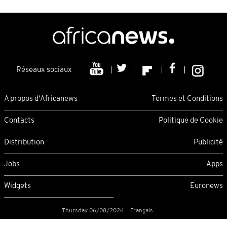
Réseaux sociaux
A propos d'Africanews
Termes et Conditions
Contacts
Politique de Cookie
Distribution
Publicité
Jobs
Apps
Widgets
Euronews
Thursday 06/08/2026