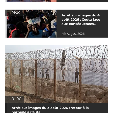
01:00
Arrêt sur images du 4
août 2026 : Ceuta face
aux conséquences...
4th August 2026
01:00
Arrêt sur images du 3 août 2026 : retour à la
normale à Ceuta