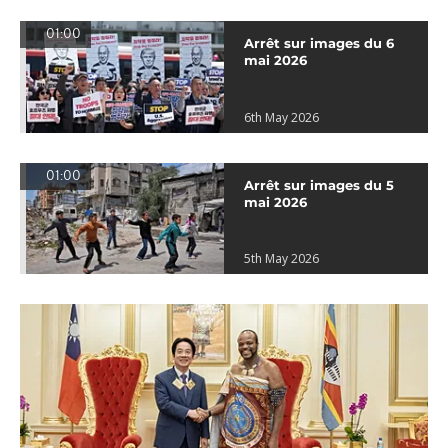
01:00
Arrêt sur images du 6
mai 2026
6th May 2026
01:00
Arrêt sur images du 5
mai 2026
5th May 2026