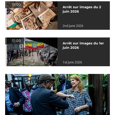
01:00
Arrêt sur images du 2
juin 2026
2nd June 2026
01:00
Arrêt sur images du 1er
juin 2026
1st June 2026