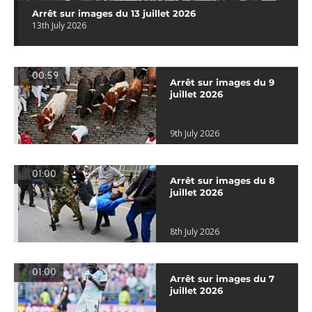
Arrêt sur images du 13 juillet 2026
13th July 2026
00:59
Arrêt sur images du 9
juillet 2026
9th July 2026
01:00
Arrêt sur images du 8
juillet 2026
8th July 2026
01:00
Arrêt sur images du 7
juillet 2026