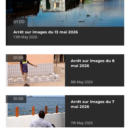
01:00
Arrêt sur images du 13 mai 2026
13th May 2026
01:00
Arrêt sur images du 8
mai 2026
8th May 2026
01:00
Arrêt sur images du 7
mai 2026
7th May 2026