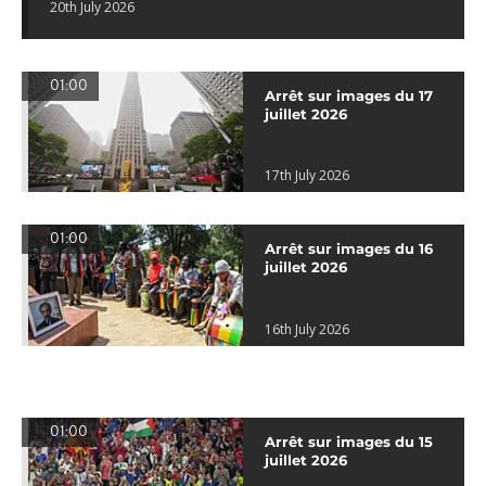
20th July 2026
01:00
Arrêt sur images du 17
juillet 2026
17th July 2026
01:00
Arrêt sur images du 16
juillet 2026
16th July 2026
01:00
Arrêt sur images du 15
juillet 2026