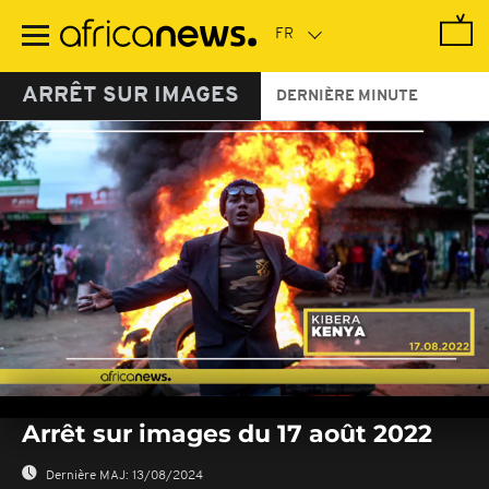
Passer
au
contenu
principal
ARRÊT SUR IMAGES
DERNIÈRE MINUTE
0
seconds
Arrêt sur images du 17 août 2022
of
0
seconds
Dernière MAJ:
13/08/2024