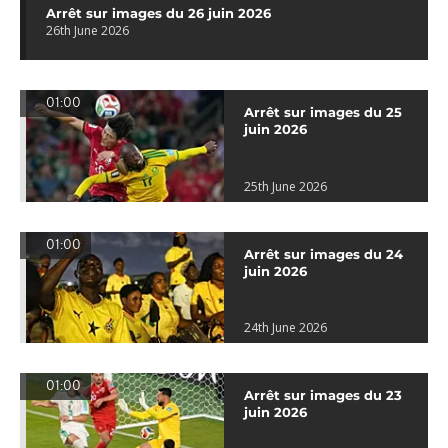
Arrêt sur images du 26 juin 2026
26th June 2026
01:00
Arrêt sur images du 25
juin 2026
25th June 2026
01:00
Arrêt sur images du 24
juin 2026
24th June 2026
01:00
Arrêt sur images du 23
juin 2026