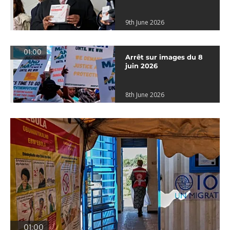
9th June 2026
01:00
Arrêt sur images du 8
juin 2026
8th June 2026
01:00