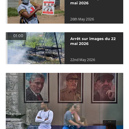
mai 2026
26th May 2026
01:00
Arrêt sur images du 22
mai 2026
22nd May 2026