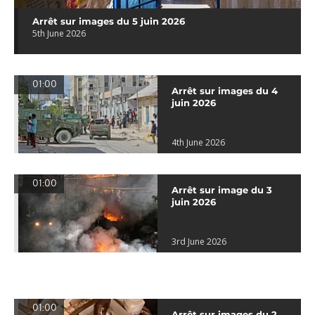
Arrêt sur images du 5 juin 2026
5th June 2026
01:00
Arrêt sur images du 4
juin 2026
4th June 2026
01:00
Arrêt sur image du 3
juin 2026
3rd June 2026
01:00
Arrêt sur images du 2