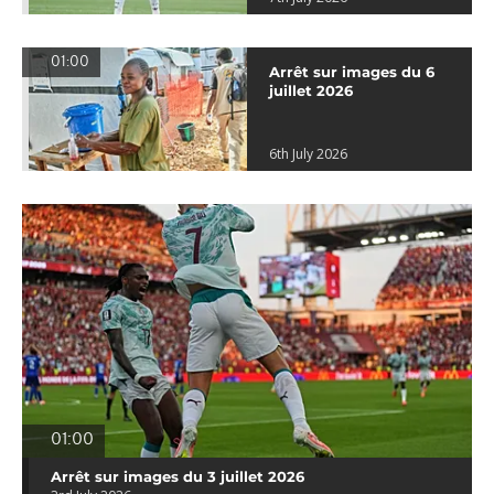
01:00
Arrêt sur images du 6
juillet 2026
6th July 2026
01:00
Arrêt sur images du 3 juillet 2026