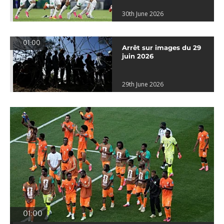
30th June 2026
01:00
Arrêt sur images du 29
juin 2026
29th June 2026
01:00