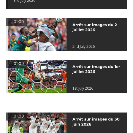
3rd July 2026
01:00
Arrêt sur images du 2
juillet 2026
2nd July 2026
01:00
Arrêt sur images du 1er
juillet 2026
1st July 2026
01:00
Arrêt sur images du 30
juin 2026