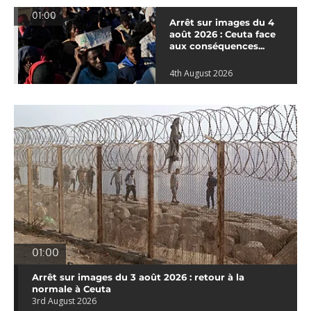
01:00
Arrêt sur images du 4
août 2026 : Ceuta face
aux conséquences...
4th August 2026
01:00
Arrêt sur images du 3 août 2026 : retour à la
normale à Ceuta
3rd August 2026