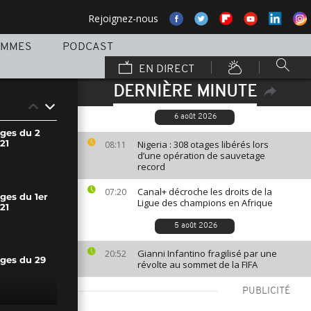
Rejoignez-nous
AMMES
PODCAST
EN DIRECT
DERNIÈRE MINUTE
6 août 2026
ages du 2
21
Nigeria : 308 otages libérés lors
08:11
d’une opération de sauvetage
record
Canal+ décroche les droits de la
07:20
ges du 1er
Ligue des champions en Afrique
21
5 août 2026
Gianni Infantino fragilisé par une
20:52
ages du 29
révolte au sommet de la FIFA
PUBLICITÉ