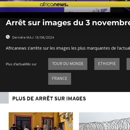
0
seconds
Arrêt sur images du 3 novembr
of
0
seconds
Volume
0%
Dernière MAJ:
13/08/2024
Africanews s’arrête sur les images les plus marquantes de l’actual
TOUR DU MONDE
ETHIOPIE
Plus d'actualités sur
FRANCE
PLUS DE ARRÊT SUR IMAGES