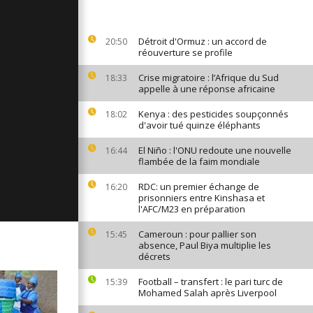
ages du 28
Détroit d'Ormuz : un accord de
20:50
réouverture se profile
Crise migratoire : l’Afrique du Sud
ages du 27
18:33
appelle à une réponse africaine
Kenya : des pesticides soupçonnés
18:02
d'avoir tué quinze éléphants
ages du 26
El Niño : l'ONU redoute une nouvelle
16:44
flambée de la faim mondiale
RDC: un premier échange de
16:20
prisonniers entre Kinshasa et
l'AFC/M23 en préparation
Cameroun : pour pallier son
15:45
absence, Paul Biya multiplie les
décrets
Football – transfert : le pari turc de
15:39
Mohamed Salah après Liverpool