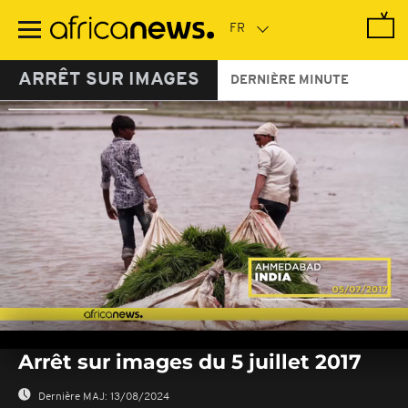
Passer
au
contenu
principal
ARRÊT SUR IMAGES
DERNIÈRE MINUTE
0
seconds
Arrêt sur images du 5 juillet 2017
of
0
seconds
Dernière MAJ:
13/08/2024