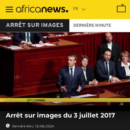
Passer
au
contenu
principal
ARRÊT SUR IMAGES
DERNIÈRE MINUTE
0
seconds
Arrêt sur images du 3 juillet 2017
of
0
seconds
Dernière MAJ:
13/08/2024