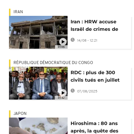
IRAN
Iran : HRW accuse
Israël de crimes de
guerre pour les
14/08 - 12:21
frappes sur Evin
01:08
RÉPUBLIQUE DÉMOCRATIQUE DU CONGO
RDC : plus de 300
civils tués en juillet
par le M23, selon
07/08/2025
l'ONU
01:42
JAPON
Hiroshima : 80 ans
après, la quête des