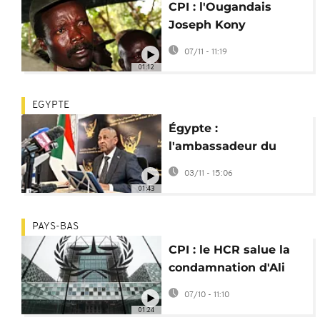
CPI : l'Ougandais
Joseph Kony
formellement inculpé
07/11 - 11:19
de crimes de guerre
01:12
EGYPTE
Égypte :
l'ambassadeur du
Soudan accuse les FSR
03/11 - 15:06
de crimes de guerre
01:43
PAYS-BAS
CPI : le HCR salue la
condamnation d'Ali
Kushayb pour
07/10 - 11:10
atrocités au Darfour
01:24