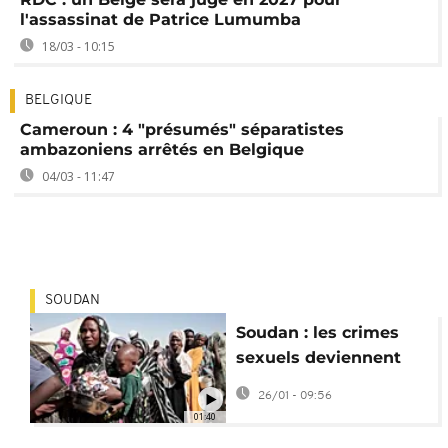
l'assassinat de Patrice Lumumba
18/03 - 10:15
BELGIQUE
Cameroun : 4 "présumés" séparatistes
ambazoniens arrêtés en Belgique
04/03 - 11:47
SOUDAN
Soudan : les crimes
sexuels deviennent
une arme de guerre
26/01 - 09:56
01:40