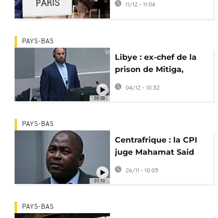
11/12 - 11:04
Lumbala s’effrite
PAYS-BAS
Libye : ex-chef de la
prison de Mitiga,
Khaled El Hishri
04/12 - 10:32
devant la CPI
00:59
PAYS-BAS
Centrafrique : la CPI
juge Mahamat Said
Abdel Kani pour
26/11 - 10:05
crimes de guerre
01:10
PAYS-BAS