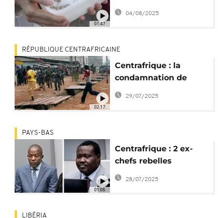
restes de victimes
04/08/2025
continue
01:47
RÉPUBLIQUE CENTRAFRICAINE
Centrafrique : la
condamnation de
Yekatom et Ngaïssona
29/07/2025
divise l’opinion
02:17
PAYS-BAS
Centrafrique : 2 ex-
chefs rebelles
condamnés pour
28/07/2025
crimes de guerre
01:08
LIBÉRIA