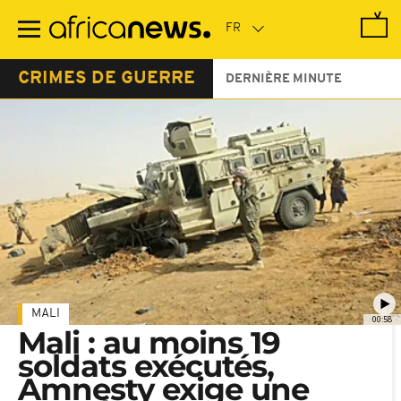
Passer
au
contenu
principal
CRIMES DE GUERRE
DERNIÈRE MINUTE
MALI
00:58
Mali : au moins 19
soldats exécutés,
Amnesty exige une