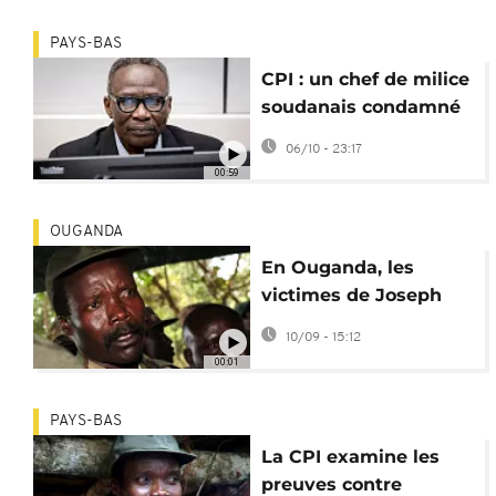
PAYS-BAS
CPI : un chef de milice
soudanais condamné
pour des atrocités au
06/10 - 23:17
Darfour
00:59
OUGANDA
En Ouganda, les
victimes de Joseph
Kony ont les yeux
10/09 - 15:12
rivés sur la CPI
00:01
PAYS-BAS
La CPI examine les
preuves contre