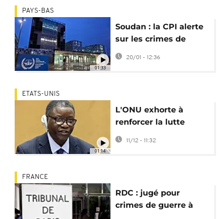
PAYS-BAS
Soudan : la CPI alerte
sur les crimes de
guerre au Darfour
20/01 - 12:36
01:33
ETATS-UNIS
L'ONU exhorte à
renforcer la lutte
contre les génocides
11/12 - 11:32
01:14
FRANCE
RDC : jugé pour
crimes de guerre à
Paris, la défense de