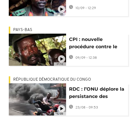
l'Ougandais Joseph
10/09 - 12:29
Kony
01:45
PAYS-BAS
CPI : nouvelle
procédure contre le
chef de guerre
09/09 - 12:38
ougandais Joseph
01:12
Kony
RÉPUBLIQUE DÉMOCRATIQUE DU CONGO
RDC : l’ONU déplore la
persistance des
violences malgré les
23/08 - 09:53
accords diplomatiques
02:09