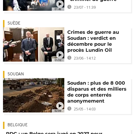
23/07 - 11:39
01:46
SUÈDE
Crimes de guerre au
Soudan : verdict en
décembre pour le
procès Lundin Oil
23/06 - 14:12
01:12
SOUDAN
Soudan : plus de 8 000
disparus et des milliers
de corps enterrés
anonymement
25/05 - 14:03
02:09
BELGIQUE
RDC : un Belge sera jugé en 2027 pour