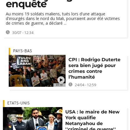
enquête
Au moins 19 soldats maliens, tués lors d'une attaque
d'insurgés dans le nord du Mali, pourraient avoir été victimes
de crimes de guerre, a déclaré ...
30/07 - 12:34
PAYS-BAS
CPI : Rodrigo Duterte
sera bien jugé pour
crimes contre
l’humanité
24/04 - 12:59
01:19
ETATS-UNIS
USA : le maire de New
York qualifie
Netanyahou de
''criminel de guerre''