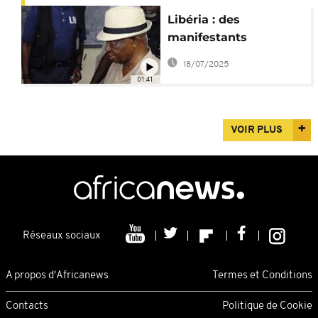
Libéria : des
manifestants
interpellent le
18/07/2025
gouvernement à
01:41
Monrovia
VOIR PLUS
Réseaux sociaux
A propos d'Africanews
Termes et Conditions
Contacts
Politique de Cookie