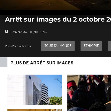
0
seconds
Arrêt sur images du 2 octobre 
of
0
seconds
Volume
0%
Dernière MAJ:
02/10 - 12:49
TOUR DU MONDE
ETHIOPIE
Plus d'actualités sur
PLUS DE ARRÊT SUR IMAGES