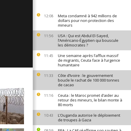
ages du 26
025
Meta condamné à 942 millions de
12:08
dollars pour non protection des
mineurs
ages du 25
USA : Qui est Abdul El-Sayed,
11:56
025
l’Américano-Égyptien qui bouscule
les démocrates ?
Une semaine après l’afflux massif
11:45
ages du 24
de migrants, Ceuta face à l’urgence
025
humanitaire
Côte d’Ivoire : le gouvernement
11:33
boucle le rachat de 100 000 tonnes
de cacao
Ceuta : le Maroc promet d’aider au
11:16
retour des mineurs, le bilan monte à
80 morts
L’Ouganda autorise le déploiement
10:43
de troupes à Gaza
FIFA : La CAF réaffirme son soutien à
08:59