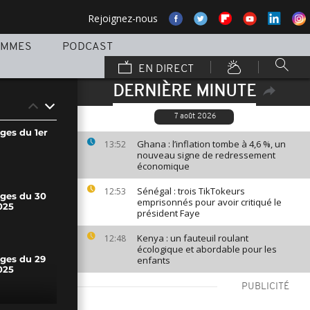
Rejoignez-nous
AMMES
PODCAST
EN DIRECT
DERNIÈRE MINUTE
7 août 2026
ges du 1er
Ghana : l’inflation tombe à 4,6 %, un
13:52
nouveau signe de redressement
économique
Sénégal : trois TikTokeurs
12:53
ages du 30
emprisonnés pour avoir critiqué le
025
président Faye
Kenya : un fauteuil roulant
12:48
écologique et abordable pour les
enfants
ages du 29
025
PUBLICITÉ