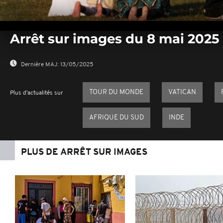
0
seconds
Arrêt sur images du 8 mai 2025
of
0
seconds
Volume
0%
Dernière MAJ:
13/05/2025
TOUR DU MONDE
VATICAN
Plus d'actualités sur
AFRIQUE DU SUD
INDE
PLUS DE ARRÊT SUR IMAGES