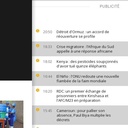
ages du 2
PUBLICITÉ
Détroit d'Ormuz : un accord de
ages du 30
20:50
réouverture se profile
Crise migratoire : l’Afrique du Sud
18:33
appelle à une réponse africaine
ages du 29
Kenya : des pesticides soupçonnés
18:02
d'avoir tué quinze éléphants
El Niño : l'ONU redoute une nouvelle
16:44
flambée de la faim mondiale
RDC: un premier échange de
16:20
prisonniers entre Kinshasa et
l'AFC/M23 en préparation
Cameroun : pour pallier son
15:45
absence, Paul Biya multiplie les
décrets