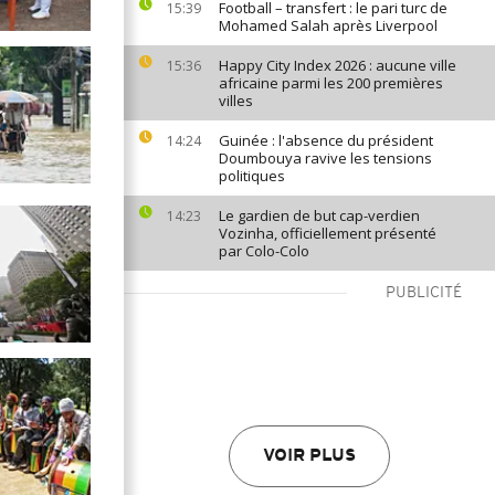
Football – transfert : le pari turc de
15:39
Mohamed Salah après Liverpool
Happy City Index 2026 : aucune ville
15:36
africaine parmi les 200 premières
villes
Guinée : l'absence du président
14:24
Doumbouya ravive les tensions
politiques
Le gardien de but cap-verdien
14:23
Vozinha, officiellement présenté
par Colo-Colo
PUBLICITÉ
VOIR PLUS