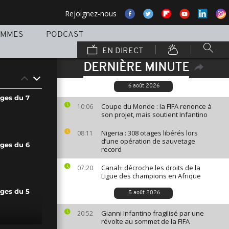
Rejoignez-nous
AMMES
PODCAST
EN DIRECT
DERNIÈRE MINUTE
6 août 2026
ages du 7
Coupe du Monde : la FIFA renonce à
10:06
son projet, mais soutient Infantino
Nigeria : 308 otages libérés lors
08:11
d’une opération de sauvetage
ages du 6
record
Canal+ décroche les droits de la
07:20
Ligue des champions en Afrique
ages du 5
5 août 2026
Gianni Infantino fragilisé par une
20:52
révolte au sommet de la FIFA