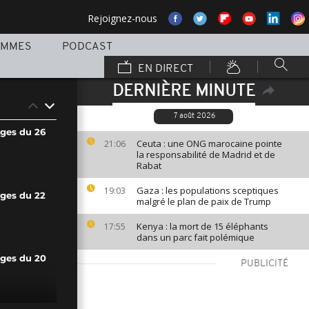
Rejoignez-nous
AMMES
PODCAST
EN DIRECT
DERNIÈRE MINUTE
7 août 2026
ages du 26
Ceuta : une ONG marocaine pointe
21:06
la responsabilité de Madrid et de
Rabat
Gaza : les populations sceptiques
19:03
ages du 22
malgré le plan de paix de Trump
Kenya : la mort de 15 éléphants
17:55
dans un parc fait polémique
ages du 20
PUBLICITÉ