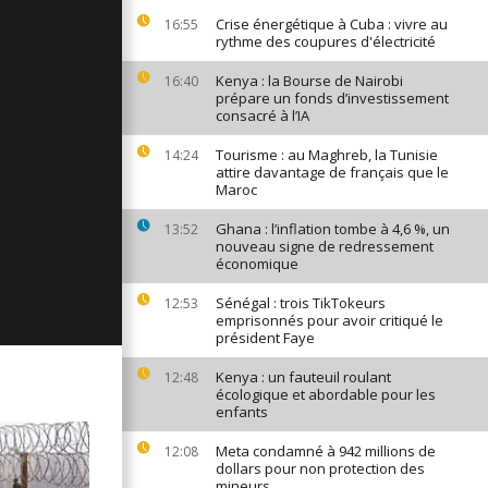
ges du 19
Crise énergétique à Cuba : vivre au
16:55
rythme des coupures d'électricité
Kenya : la Bourse de Nairobi
16:40
prépare un fonds d’investissement
consacré à l’IA
ges du 16
Tourisme : au Maghreb, la Tunisie
14:24
attire davantage de français que le
Maroc
ges du 15
Ghana : l’inflation tombe à 4,6 %, un
13:52
nouveau signe de redressement
économique
Sénégal : trois TikTokeurs
12:53
emprisonnés pour avoir critiqué le
président Faye
Kenya : un fauteuil roulant
12:48
écologique et abordable pour les
enfants
Meta condamné à 942 millions de
12:08
dollars pour non protection des
mineurs