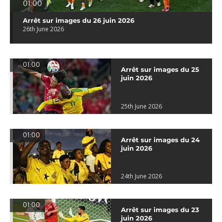
01:00
Arrêt sur images du 26 juin 2026
26th June 2026
01:00
Arrêt sur images du 25
juin 2026
25th June 2026
01:00
Arrêt sur images du 24
juin 2026
24th June 2026
01:00
Arrêt sur images du 23
juin 2026