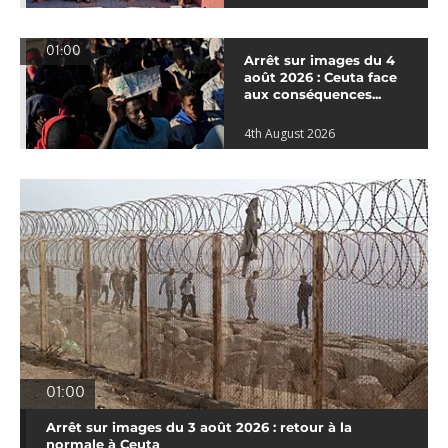
01:00
Arrêt sur images du 4
août 2026 : Ceuta face
aux conséquences...
4th August 2026
01:00
Arrêt sur images du 3 août 2026 : retour à la
normale à Ceuta