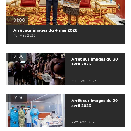
01:00
Arrêt sur images du 4 mai 2026
4th May 2026
01:00
Arrêt sur images du 30
avril 2026
30th April 2026
01:00
Arrêt sur images du 29
avril 2026
29th April 2026