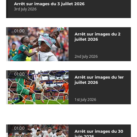
Arrêt sur images du 3 juillet 2026
3rd July 2026
01:00
Arrêt sur images du 2
juillet 2026
2nd July 2026
01:00
Arrêt sur images du 1er
juillet 2026
1st July 2026
01:00
Arrêt sur images du 30
juin 2026