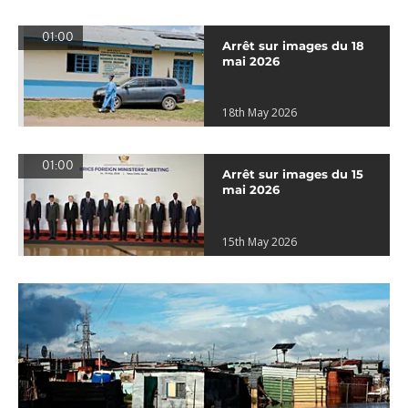
01:00
Arrêt sur images du 18
mai 2026
18th May 2026
01:00
Arrêt sur images du 15
mai 2026
15th May 2026