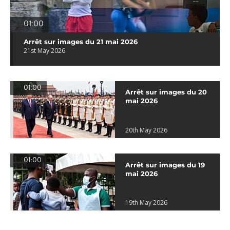
01:00
Arrêt sur images du 21 mai 2026
21st May 2026
01:00
Arrêt sur images du 20
mai 2026
20th May 2026
01:00
Arrêt sur images du 19
mai 2026
19th May 2026