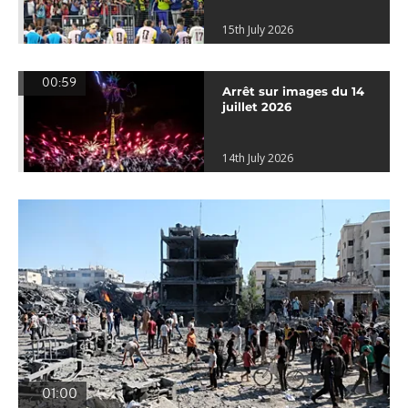
15th July 2026
00:59
Arrêt sur images du 14
juillet 2026
14th July 2026
01:00