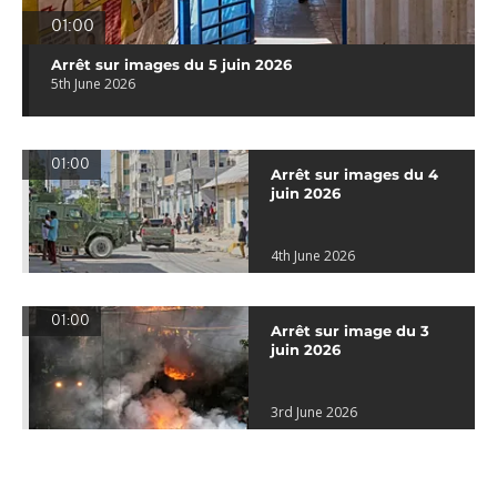
01:00
Arrêt sur images du 5 juin 2026
5th June 2026
01:00
Arrêt sur images du 4
juin 2026
4th June 2026
01:00
Arrêt sur image du 3
juin 2026
3rd June 2026