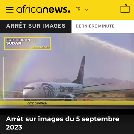
Passer
au
contenu
principal
ARRÊT SUR IMAGES
DERNIÈRE MINUTE
0
seconds
Arrêt sur images du 5 septembre
of
0
2023
seconds