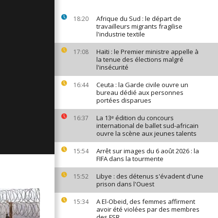
ages du 9
Afrique du Sud : le départ de
18:20
travailleurs migrants fragilise
l'industrie textile
Haïti : le Premier ministre appelle à
17:08
ages du 7
la tenue des élections malgré
l'insécurité
Ceuta : la Garde civile ouvre un
16:44
bureau dédié aux personnes
ages du 6
portées disparues
La 13ᵉ édition du concours
16:37
international de ballet sud-africain
ouvre la scène aux jeunes talents
Arrêt sur images du 6 août 2026 : la
15:54
FIFA dans la tourmente
Libye : des détenus s'évadent d'une
15:52
prison dans l'Ouest
A El-Obeid, des femmes affirment
15:34
avoir été violées par des membres
des FSR