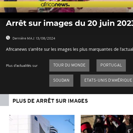
0
seconds
Arrêt sur images du 20 juin 202
of
0
seconds
Volume
0%
Dernière MAJ:
13/08/2024
Africanews s’arrête sur les images les plus marquantes de l’actual
TOUR DU MONDE
PORTUGAL
Plus d'actualités sur
SOUDAN
ETATS-UNIS D'AMÉRIQUE
PLUS DE ARRÊT SUR IMAGES