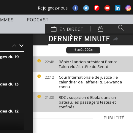
Rejoignez-nous
AMMES
PODCAST
EN DIRECT
DERNIÈRE MINUTE
6 août 2026
ges du 19
Bénin : l'ancien président Patrice
22:48
Talon élu à la tête du Sénat
Cour Internationale de justice : le
22:12
calendrier de l'affaire RDC-Rwanda
ges du 13
connu
RDC : suspicion d'Ebola dans un
21:08
bateau, les passagers testés et
confinés
ges du 12
PUBLICITÉ