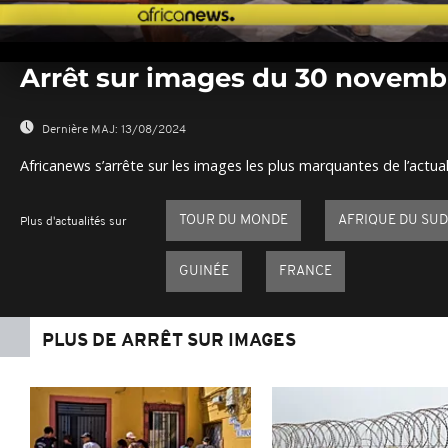
0
seconds
Arrêt sur images du 30 novemb
of
0
seconds
Volume
0%
Dernière MAJ:
13/08/2024
Africanews s’arrête sur les images les plus marquantes de l’actual
TOUR DU MONDE
AFRIQUE DU SUD
Plus d'actualités sur
GUINÉE
FRANCE
PLUS DE ARRÊT SUR IMAGES