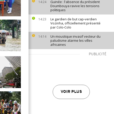
Guinée : l'absence du président
14:24
Doumbouya ravive les tensions
politiques
Le gardien de but cap-verdien
14:23
Vozinha, officiellement présenté
par Colo-Colo
Un moustique invasif vecteur du
14:14
paludisme alarme les villes
africaines
PUBLICITÉ
VOIR PLUS