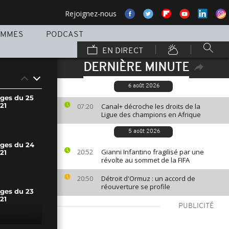
Rejoignez-nous
AMMES
PODCAST
EN DIRECT
DERNIÈRE MINUTE
6 août 2026
ages du 25
21
Canal+ décroche les droits de la
07:20
Ligue des champions en Afrique
5 août 2026
ages du 24
Gianni Infantino fragilisé par une
20:52
21
révolte au sommet de la FIFA
Détroit d'Ormuz : un accord de
20:50
réouverture se profile
ages du 23
21
PUBLICITÉ