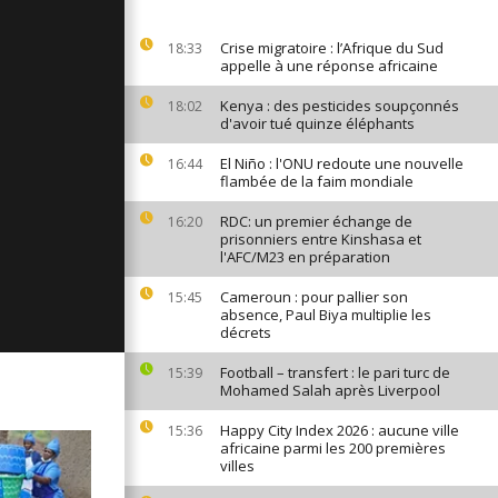
ages du 22
21
Crise migratoire : l’Afrique du Sud
18:33
appelle à une réponse africaine
Kenya : des pesticides soupçonnés
18:02
d'avoir tué quinze éléphants
ges du 19
21
El Niño : l'ONU redoute une nouvelle
16:44
flambée de la faim mondiale
RDC: un premier échange de
16:20
ages du 18
prisonniers entre Kinshasa et
21
l'AFC/M23 en préparation
Cameroun : pour pallier son
15:45
absence, Paul Biya multiplie les
décrets
Football – transfert : le pari turc de
15:39
Mohamed Salah après Liverpool
Happy City Index 2026 : aucune ville
15:36
africaine parmi les 200 premières
villes