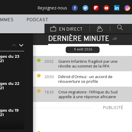
Rejoignez-nous
AMMES
PODCAST
EN DIRECT
DERNIÈRE MINUTE
5 août 2026
ages du 23
21
Gianni Infantino fragilisé par une
20:52
révolte au sommet de la FIFA
Détroit d'Ormuz : un accord de
20:50
réouverture se profile
ages du 22
21
Crise migratoire : l’Afrique du Sud
18:33
appelle à une réponse africaine
PUBLICITÉ
ges du 19
21