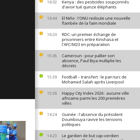
Kenya : des pesticides soupçonnés
18:02
ages du 18
d'avoir tué quinze éléphants
21
El Niño : l'ONU redoute une nouvelle
16:44
flambée de la faim mondiale
RDC: un premier échange de
16:20
ges du 17
prisonniers entre Kinshasa et
21
l'AFC/M23 en préparation
Cameroun : pour pallier son
15:45
absence, Paul Biya multiplie les
ges du 16
décrets
21
Football – transfert : le pari turc de
15:39
Mohamed Salah après Liverpool
Happy City Index 2026 : aucune ville
15:36
africaine parmi les 200 premières
villes
Guinée : l'absence du président
14:24
Doumbouya ravive les tensions
politiques
Le gardien de but cap-verdien
14:23