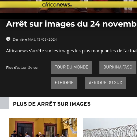
0
seconds
Arrêt sur images du 24 novemb
of
0
seconds
Volume
0%
Dernière MAJ:
13/08/2024
Africanews s’arrête sur les images les plus marquantes de l’actual
TOUR DU MONDE
BURKINA FASO
Plus d'actualités sur
ETHIOPIE
AFRIQUE DU SUD
PLUS DE ARRÊT SUR IMAGES