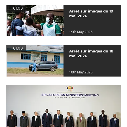
01:00
Arrêt sur images du 19
mai 2026
19th May 2026
01:00
Arrêt sur images du 18
mai 2026
18th May 2026