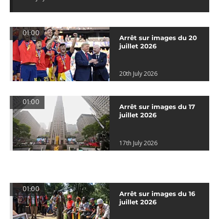
01:00
Arrêt sur images du 20
juillet 2026
20th July 2026
01:00
Arrêt sur images du 17
juillet 2026
17th July 2026
01:00
Arrêt sur images du 16
juillet 2026