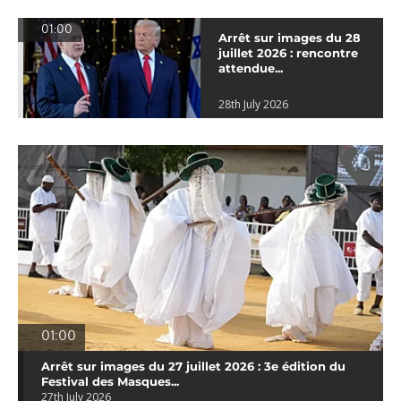
01:00
Arrêt sur images du 28
juillet 2026 : rencontre
attendue...
28th July 2026
01:00
Arrêt sur images du 27 juillet 2026 : 3e édition du
Festival des Masques...
27th July 2026