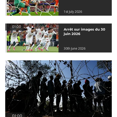
1st July 2026
01:00
Arrêt sur images du 30
juin 2026
30th June 2026
01:00