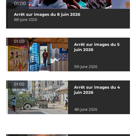
01:00
Arrêt sur images du 8 juin 2026
8th June 2026
01:00
Arrêt sur images du 5
juin 2026
5th June 2026
01:00
Arrêt sur images du 4
juin 2026
4th June 2026