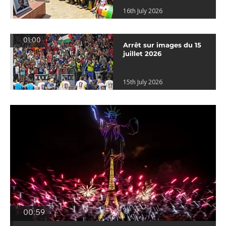
16th July 2026
01:00
Arrêt sur images du 15
juillet 2026
15th July 2026
00:59