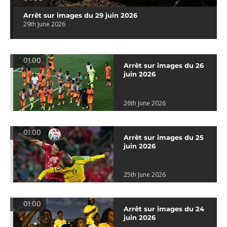
Arrêt sur images du 29 juin 2026
29th June 2026
01:00
Arrêt sur images du 26
juin 2026
26th June 2026
01:00
Arrêt sur images du 25
juin 2026
25th June 2026
01:00
Arrêt sur images du 24
juin 2026