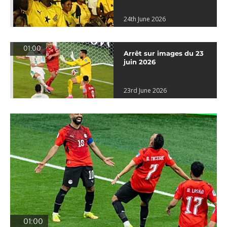
24th June 2026
01:00
Arrêt sur images du 23
juin 2026
23rd June 2026
01:00