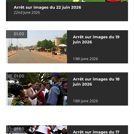
Arrêt sur images du 22 juin 2026
22nd June 2026
01:00
Arrêt sur images du 19
juin 2026
19th June 2026
01:00
Arrêt sur images du 18
juin 2026
18th June 2026
01:00
Arrêt sur images du 17