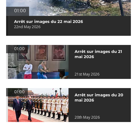
01:00
Arrêt sur images du 22 mai 2026
22nd May 2026
01:00
Arrêt sur images du 21
mai 2026
21st May 2026
01:00
Arrêt sur images du 20
mai 2026
20th May 2026