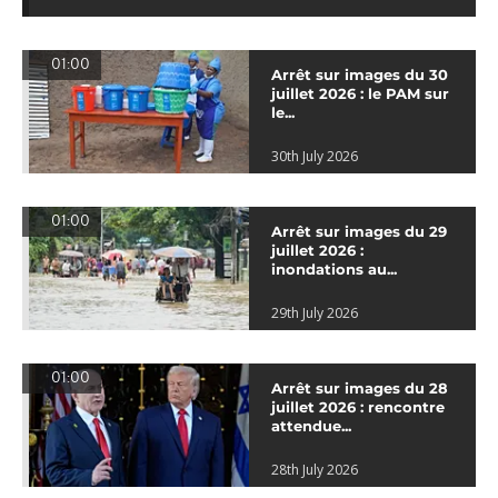
01:00
Arrêt sur images du 30
juillet 2026 : le PAM sur
le...
30th July 2026
01:00
Arrêt sur images du 29
juillet 2026 :
inondations au...
29th July 2026
01:00
Arrêt sur images du 28
juillet 2026 : rencontre
attendue...
28th July 2026