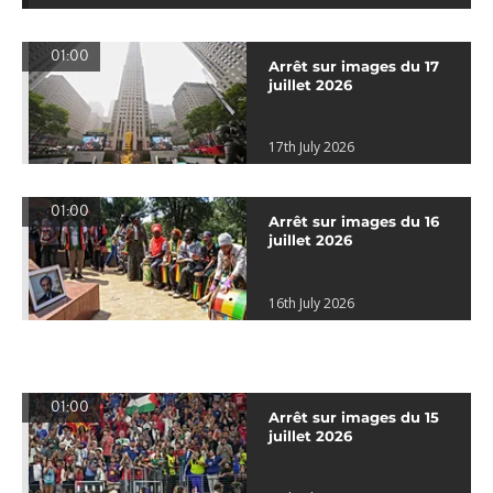
01:00
Arrêt sur images du 17
juillet 2026
17th July 2026
01:00
Arrêt sur images du 16
juillet 2026
16th July 2026
01:00
Arrêt sur images du 15
juillet 2026