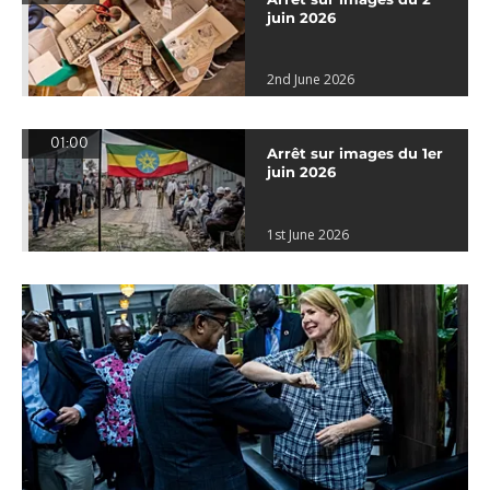
juin 2026
2nd June 2026
01:00
Arrêt sur images du 1er
juin 2026
1st June 2026