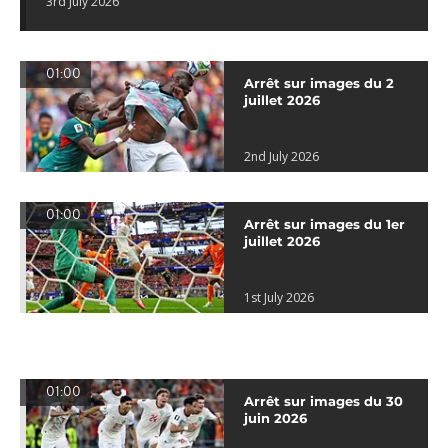
3rd July 2026
01:00
Arrêt sur images du 2
juillet 2026
2nd July 2026
01:00
Arrêt sur images du 1er
juillet 2026
1st July 2026
01:00
Arrêt sur images du 30
juin 2026