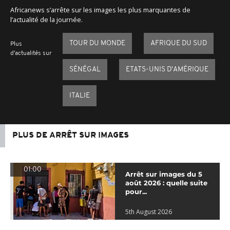
Africanews s’arrête sur les images les plus marquantes de
l’actualité de la journée.
TOUR DU MONDE
AFRIQUE DU SUD
Plus
d'actualités sur
SÉNÉGAL
ETATS-UNIS D'AMÉRIQUE
ITALIE
PLUS DE ARRÊT SUR IMAGES
01:00
Arrêt sur images du 5
août 2026 : quelle suite
pour...
5th August 2026