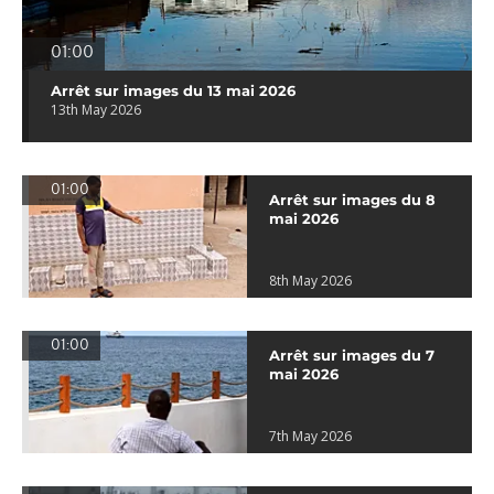
01:00
Arrêt sur images du 13 mai 2026
13th May 2026
01:00
Arrêt sur images du 8
mai 2026
8th May 2026
01:00
Arrêt sur images du 7
mai 2026
7th May 2026