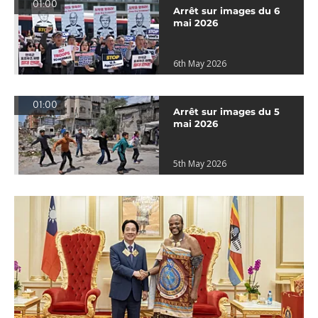
01:00
Arrêt sur images du 6
mai 2026
6th May 2026
01:00
Arrêt sur images du 5
mai 2026
5th May 2026