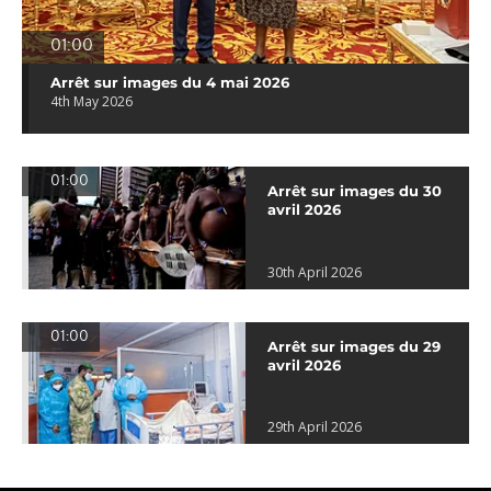
01:00
Arrêt sur images du 4 mai 2026
4th May 2026
01:00
Arrêt sur images du 30
avril 2026
30th April 2026
01:00
Arrêt sur images du 29
avril 2026
29th April 2026