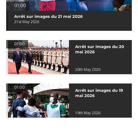
01:00
Arrêt sur images du 21 mai 2026
21st May 2026
01:00
Arrêt sur images du 20
mai 2026
20th May 2026
01:00
Arrêt sur images du 19
mai 2026
19th May 2026