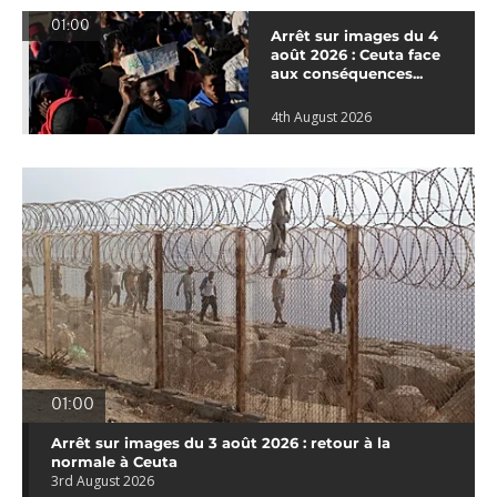
01:00
Arrêt sur images du 4
août 2026 : Ceuta face
aux conséquences...
4th August 2026
01:00
Arrêt sur images du 3 août 2026 : retour à la
normale à Ceuta
3rd August 2026