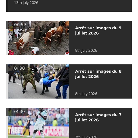
13th July 2026
00:59
Arrêt sur images du 9
juillet 2026
9th July 2026
01:00
Arrêt sur images du 8
juillet 2026
8th July 2026
01:00
Arrêt sur images du 7
juillet 2026
7th July 2026