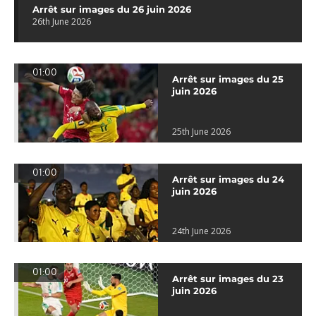
Arrêt sur images du 26 juin 2026
26th June 2026
01:00
Arrêt sur images du 25
juin 2026
25th June 2026
01:00
Arrêt sur images du 24
juin 2026
24th June 2026
01:00
Arrêt sur images du 23
juin 2026