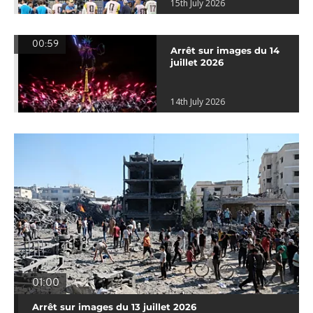
15th July 2026
00:59
Arrêt sur images du 14
juillet 2026
14th July 2026
01:00
Arrêt sur images du 13 juillet 2026