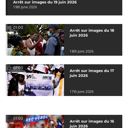
Arrêt sur images du 19 juin 2026
19th June 2026
01:00
Arrêt sur images du 18
juin 2026
18th June 2026
01:00
Arrêt sur images du 17
juin 2026
17th June 2026
01:00
Arrêt sur images du 16
juin 2026