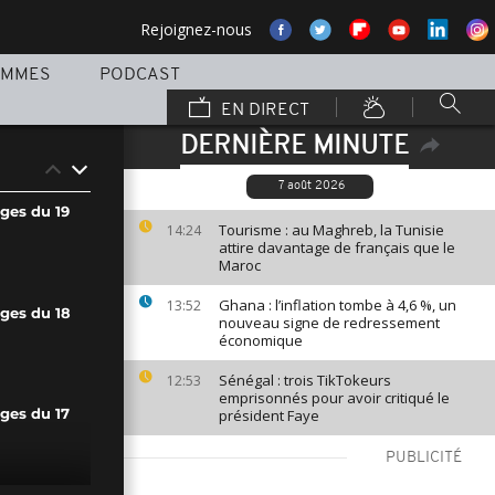
Rejoignez-nous
AMMES
PODCAST
EN DIRECT
DERNIÈRE MINUTE
7 août 2026
ges du 19
Tourisme : au Maghreb, la Tunisie
14:24
attire davantage de français que le
Maroc
Ghana : l’inflation tombe à 4,6 %, un
13:52
ages du 18
nouveau signe de redressement
économique
Sénégal : trois TikTokeurs
12:53
emprisonnés pour avoir critiqué le
président Faye
ges du 17
PUBLICITÉ