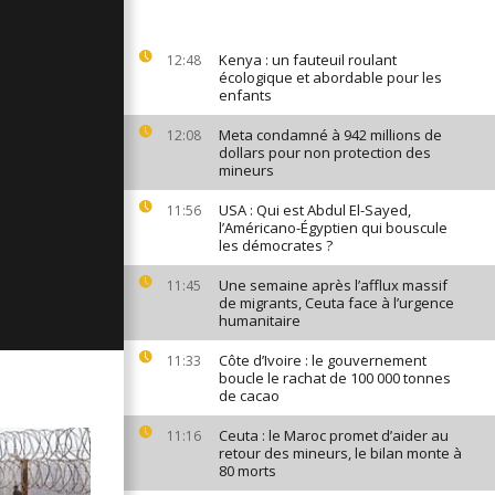
ges du 16
Kenya : un fauteuil roulant
12:48
écologique et abordable pour les
enfants
ages du 22
Meta condamné à 942 millions de
12:08
dollars pour non protection des
mineurs
USA : Qui est Abdul El-Sayed,
11:56
ges du 21
l’Américano-Égyptien qui bouscule
les démocrates ?
Une semaine après l’afflux massif
11:45
de migrants, Ceuta face à l’urgence
humanitaire
Côte d’Ivoire : le gouvernement
11:33
boucle le rachat de 100 000 tonnes
de cacao
Ceuta : le Maroc promet d’aider au
11:16
retour des mineurs, le bilan monte à
80 morts