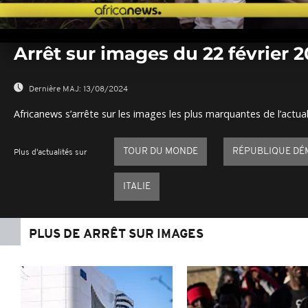
0
seconds
Arrêt sur images du 22 février 2
of
0
seconds
Volume
0%
Dernière MAJ:
13/08/2024
Africanews s’arrête sur les images les plus marquantes de l’actual
TOUR DU MONDE
RÉPUBLIQUE DÉ
Plus d'actualités sur
ITALIE
PLUS DE ARRÊT SUR IMAGES