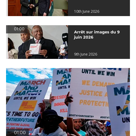
10th June 2026
01:00
Arrêt sur images du 9
juin 2026
9th June 2026
01:00