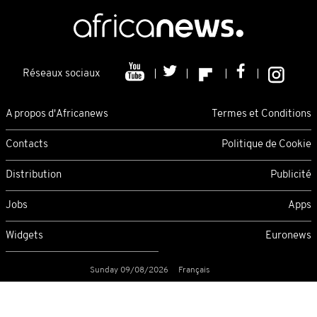
Réseaux sociaux
A propos d'Africanews
Termes et Conditions
Contacts
Politique de Cookie
Distribution
Publicité
Jobs
Apps
Widgets
Euronews
Sunday 09/08/2026