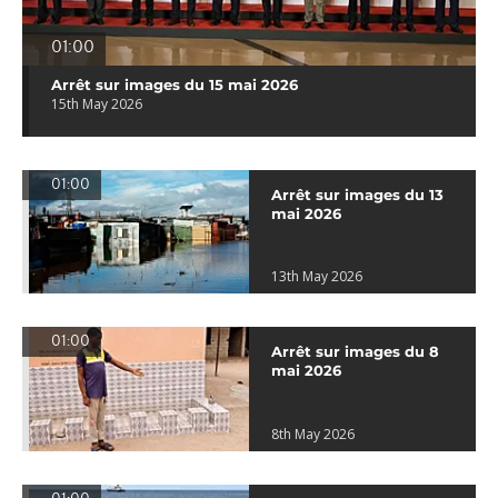
01:00
Arrêt sur images du 15 mai 2026
15th May 2026
01:00
Arrêt sur images du 13
mai 2026
13th May 2026
01:00
Arrêt sur images du 8
mai 2026
8th May 2026