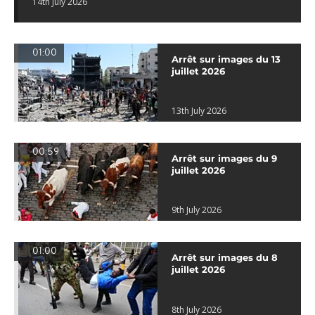
14th July 2026
01:00
Arrêt sur images du 13
juillet 2026
13th July 2026
00:59
Arrêt sur images du 9
juillet 2026
9th July 2026
01:00
Arrêt sur images du 8
juillet 2026
8th July 2026