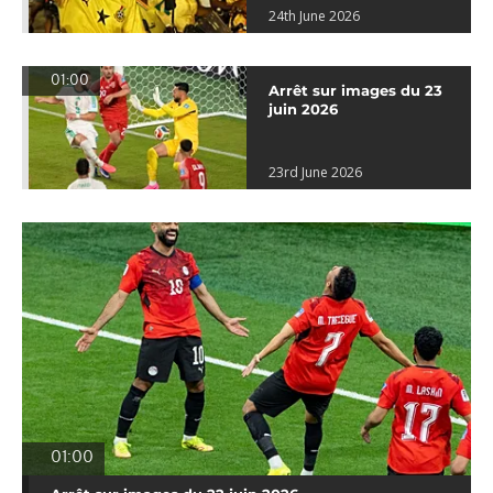
24th June 2026
01:00
Arrêt sur images du 23
juin 2026
23rd June 2026
01:00