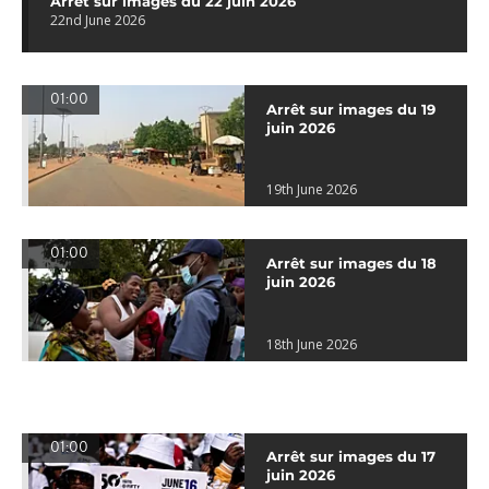
Arrêt sur images du 22 juin 2026
22nd June 2026
01:00
Arrêt sur images du 19
juin 2026
19th June 2026
01:00
Arrêt sur images du 18
juin 2026
18th June 2026
01:00
Arrêt sur images du 17
juin 2026