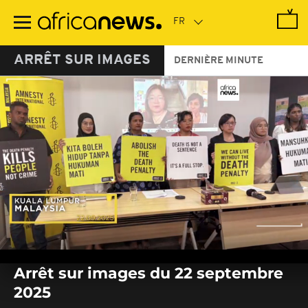
Passer
au
contenu
principal
ARRÊT SUR IMAGES
DERNIÈRE MINUTE
0
seconds
Arrêt sur images du 22 septembre
of
0
2025
seconds