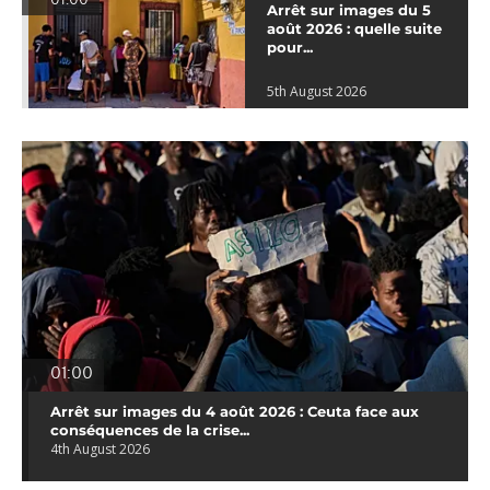
01:00
Arrêt sur images du 5
août 2026 : quelle suite
pour...
5th August 2026
01:00
Arrêt sur images du 4 août 2026 : Ceuta face aux
conséquences de la crise...
4th August 2026