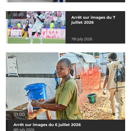
01:00
Arrêt sur images du 7
juillet 2026
7th July 2026
01:00
Arrêt sur images du 6 juillet 2026
6th July 2026