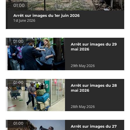
01:00
Arrêt sur images du 1er juin 2026
1st June 2026
01:00
Arrêt sur images du 29
mai 2026
29th May 2026
01:00
Arrêt sur images du 28
mai 2026
28th May 2026
01:00
Arrêt sur images du 27