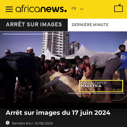
Passer
au
contenu
principal
ARRÊT SUR IMAGES
DERNIÈRE MINUTE
0
seconds
Arrêt sur images du 17 juin 2024
of
0
seconds
Dernière MAJ:
13/08/2024