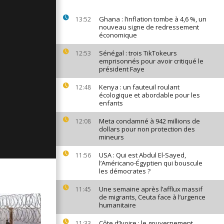
ages du 6
Ghana : l’inflation tombe à 4,6 %, un
13:52
nouveau signe de redressement
économique
Sénégal : trois TikTokeurs
12:53
ages du 5
emprisonnés pour avoir critiqué le
président Faye
Kenya : un fauteuil roulant
12:48
écologique et abordable pour les
ages du 4
enfants
Meta condamné à 942 millions de
12:08
dollars pour non protection des
mineurs
USA : Qui est Abdul El-Sayed,
11:56
l’Américano-Égyptien qui bouscule
les démocrates ?
Une semaine après l’afflux massif
11:45
de migrants, Ceuta face à l’urgence
humanitaire
Côte d’Ivoire : le gouvernement
11:33