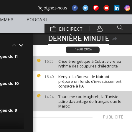
Rejoignez-nous
AMMES
PODCAST
EN DIRECT
DERNIÈRE MINUTE
7 août 2026
ges du 11
Crise énergétique à Cuba : vivre au
16:55
rythme des coupures d'électricité
Kenya : la Bourse de Nairobi
16:40
prépare un fonds d’investissement
ages du 10
consacré à l’IA
Tourisme : au Maghreb, la Tunisie
14:24
attire davantage de français que le
Maroc
ages du 9
PUBLICITÉ