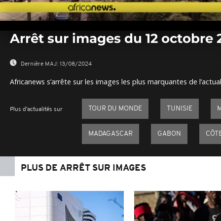
0
seconds
Arrêt sur images du 12 octobre 
of
0
seconds
Volume
0%
Dernière MAJ:
13/08/2024
Africanews s’arrête sur les images les plus marquantes de l’actual
TOUR DU MONDE
TUNISIE
Plus d'actualités sur
MADAGASCAR
GABON
CÔTE
PLUS DE ARRÊT SUR IMAGES