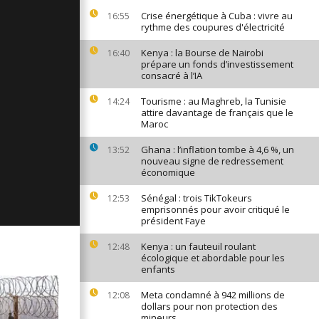
ages du 2
Crise énergétique à Cuba : vivre au
16:55
rythme des coupures d'électricité
Kenya : la Bourse de Nairobi
16:40
prépare un fonds d’investissement
consacré à l’IA
ges du 1er
Tourisme : au Maghreb, la Tunisie
14:24
attire davantage de français que le
Maroc
ages du 28
Ghana : l’inflation tombe à 4,6 %, un
13:52
nouveau signe de redressement
économique
Sénégal : trois TikTokeurs
12:53
emprisonnés pour avoir critiqué le
président Faye
Kenya : un fauteuil roulant
12:48
écologique et abordable pour les
enfants
Meta condamné à 942 millions de
12:08
dollars pour non protection des
mineurs