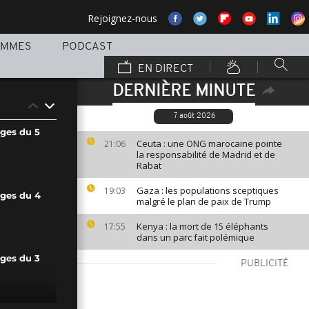
Rejoignez-nous
AMMES
PODCAST
EN DIRECT
DERNIÈRE MINUTE
7 août 2026
ages du 5
Ceuta : une ONG marocaine pointe
21:06
la responsabilité de Madrid et de
Rabat
Gaza : les populations sceptiques
19:03
ages du 4
malgré le plan de paix de Trump
Kenya : la mort de 15 éléphants
17:55
dans un parc fait polémique
ages du 3
PUBLICITÉ