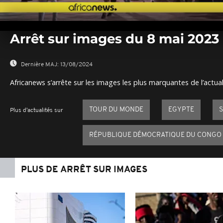
0
seconds
Arrêt sur images du 8 mai 2023
of
0
seconds
Volume
0%
Dernière MAJ:
13/08/2024
Africanews s’arrête sur les images les plus marquantes de l’actual
TOUR DU MONDE
EGYPTE
Plus d'actualités sur
RÉPUBLIQUE DÉMOCRATIQUE DU CONGO
PLUS DE ARRÊT SUR IMAGES