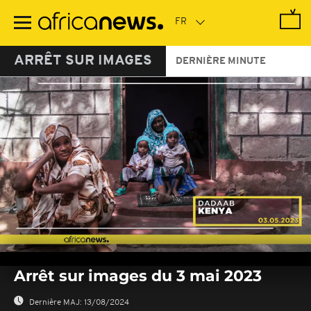
Passer
au
contenu
principal
ARRÊT SUR IMAGES
DERNIÈRE MINUTE
0
seconds
Arrêt sur images du 3 mai 2023
of
0
seconds
Dernière MAJ:
13/08/2024